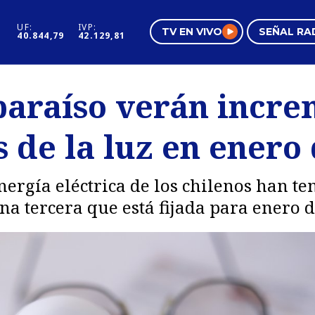
UF:
IVP:
TV EN VIVO
SEÑAL RA
40.844,79
42.129,81
s
Mundo Inmobiliario
Regi
lparaíso verán incr
al
Negocios
Tend
 de la luz en enero
Pura Mujer
Vide
energía eléctrica de los chilenos han te
una tercera que está fijada para enero 