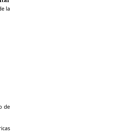
de la
o de
icas