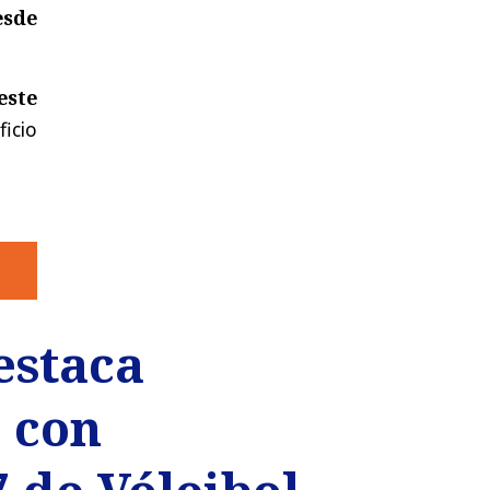
esde
este
icio
estaca
o con