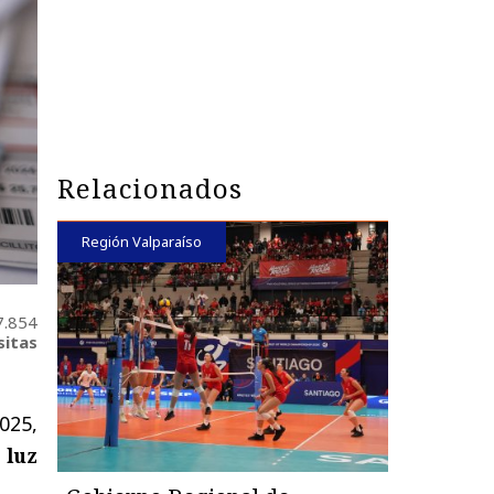
Relacionados
Región Valparaíso
7.854
sitas
025,
 luz