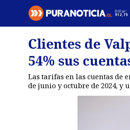
Click acá para ir directamente al contenido
Dólar:
912,75
Nacional
Espectáculo
Clientes de Va
Regiones
Internacion
54% sus cuentas
Deportes
Motores
Las tarifas en las cuentas de 
de junio y octubre de 2024, y 