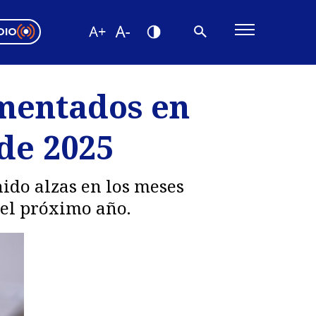
DIO
ón Valparaíso
Editorial
ementados en
encias
 de 2025
os
nido alzas en los meses
del próximo año.