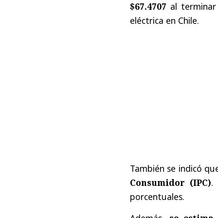
$67.4707
al terminar 
eléctrica en Chile.
También se indicó qu
Consumidor (IPC)
.
porcentuales.
Además,
se estima