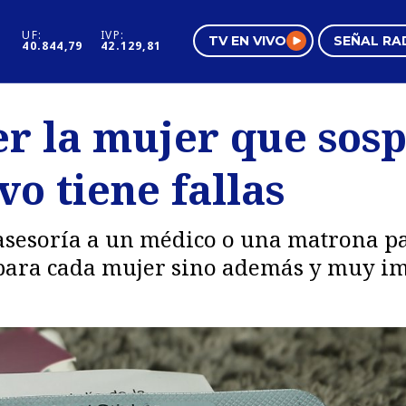
UF:
IVP:
TV EN VIVO
SEÑAL RA
40.844,79
42.129,81
s
Mundo Inmobiliario
Regi
r la mujer que sos
al
Negocios
Tend
vo tiene fallas
Pura Mujer
Vide
asesoría a un médico o una matrona pa
para cada mujer sino además y muy im