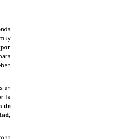
onda
 muy
 por
para
deben
s en
r la
n de
dad,
rona