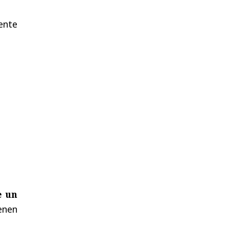
ente
e un
enen