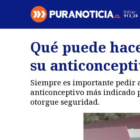
Click acá para ir directamente al contenido
Dólar:
913,28
Nacional
Espectáculo
Qué puede hace
Regiones
Internacion
su anticoncepti
Deportes
Motores
Siempre es importante pedir 
anticonceptivo más indicado 
otorgue seguridad.