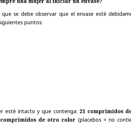
empre una mujer al iniciar un envase?
que se debe observar que el envase esté debidam
siguientes puntos:
ter esté intacto y que contenga:
21 comprimidos d
7 comprimidos de otro color
(placebos = no conti