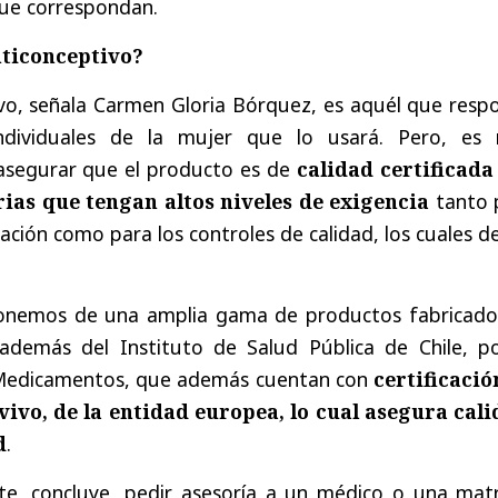
que correspondan.
nticonceptivo?
ivo, señala Carmen Gloria Bórquez, es aquél que resp
individuales de la mujer que lo usará. Pero, es
asegurar que el producto es de
calidad certificada
ias que tengan altos niveles de exigencia
tanto 
cación como para los controles de calidad, los cuales 
sponemos de una amplia gama de productos fabricado
 además del Instituto de Salud Pública de Chile, po
Medicamentos, que además cuentan con
certificació
vivo, de la entidad europea, lo cual asegura cali
d
.
te, concluye, pedir asesoría a un médico o una mat