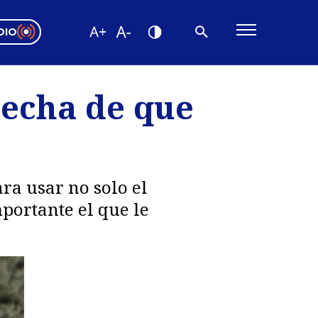
DIO
ón Valparaíso
Editorial
pecha de que
encias
os
ra usar no solo el
portante el que le