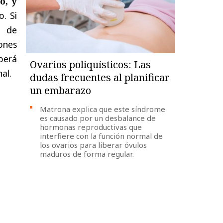
o, y
o. Si
r de
ones
berá
Ovarios poliquísticos: Las
al.
dudas frecuentes al planificar
un embarazo
Matrona explica que este síndrome
es causado por un desbalance de
hormonas reproductivas que
interfiere con la función normal de
los ovarios para liberar óvulos
maduros de forma regular.