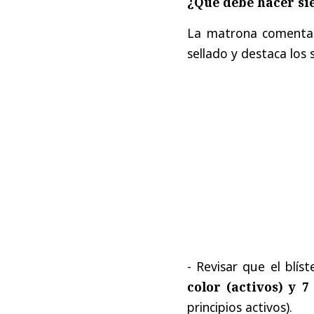
¿Qué debe hacer si
La matrona comenta 
sellado y destaca los 
- Revisar que el blís
color (activos) y 
principios activos).