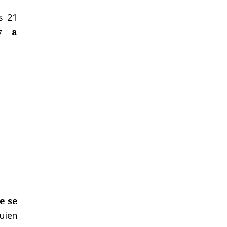
s 21
y a
e se
uien