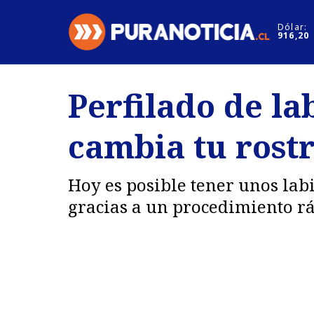
Click acá para ir directamente al contenido
Dólar:
916,20
Nacional
Espectáculo
Perfilado de la
Regiones
Internacion
cambia tu rostr
Deportes
Motores
Hoy es posible tener unos lab
gracias a un procedimiento ráp