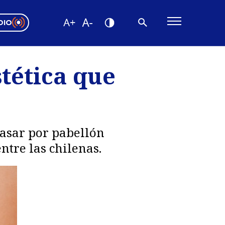
DIO
ón Valparaíso
Editorial
stética que
encias
os
pasar por pabellón
ntre las chilenas.