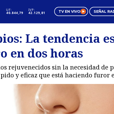
UF:
IVP:
TV EN VIVO
SEÑAL RA
40.844,79
42.129,81
s
Mundo Inmobiliario
Regi
bios: La tendencia e
al
Negocios
Tend
o en dos horas
Pura Mujer
Vide
ios rejuvenecidos sin la necesidad de 
ido y eficaz que está haciendo furor e