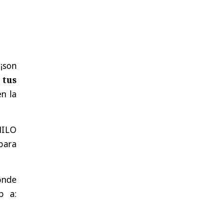
 ¡son
 tus
n la
FHILO
 para
onde
p a: