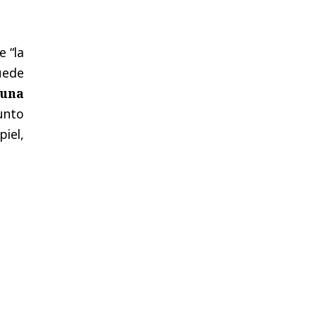
e “la
uede
 una
unto
piel,