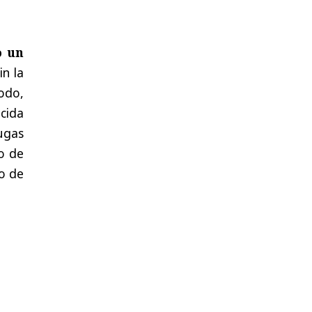
o un
in la
odo,
ocida
ugas
so de
mo de