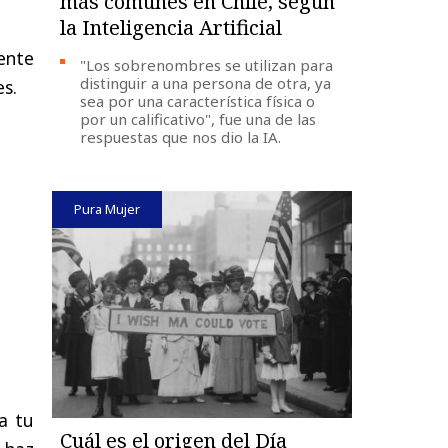
más comunes en Chile, según
la Inteligencia Artificial
ente
"Los sobrenombres se utilizan para
distinguir a una persona de otra, ya
es.
sea por una característica física o
por un calificativo", fue una de las
respuestas que nos dio la IA.
Pura Mujer
a tu
Cuál es el origen del Día