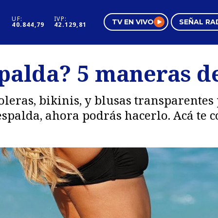
UF:
IVP:
TV EN VIVO
SEÑAL RA
40.844,79
42.129,81
s
Mundo Inmobiliario
Regi
spalda? 5 maneras d
al
Negocios
Tend
Pura Mujer
Vide
poleras, bikinis, y blusas transparente
a espalda, ahora podrás hacerlo. Acá te 