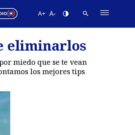
DIO
ón Valparaíso
Editorial
e eliminarlos
encias
os
s por miedo que se te vean
contamos los mejores tips