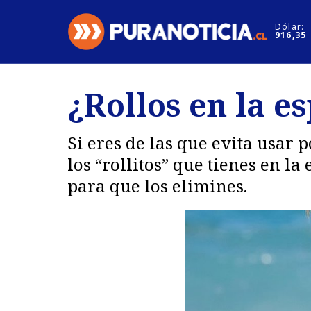
Click acá para ir directamente al contenido
Dólar:
916,35
Nacional
Espectáculo
¿Rollos en la e
Regiones
Internacion
Deportes
Motores
Si eres de las que evita usar 
los “rollitos” que tienes en l
para que los elimines.