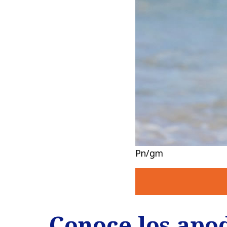
Pn/gm
Conoce los apo