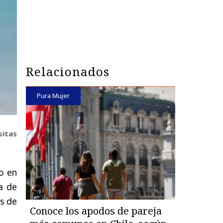
Relacionados
Pura Mujer
sitas
o en
a de
s de
Conoce los apodos de pareja