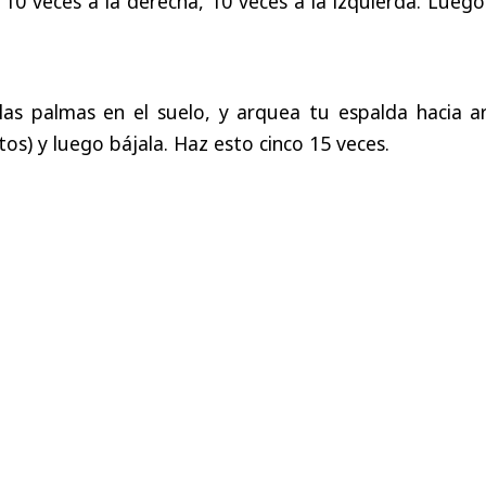
, 10 veces a la derecha, 10 veces a la izquierda. Lueg
 las palmas en el suelo, y arquea tu espalda hacia a
os) y luego bájala. Haz esto cinco 15 veces.