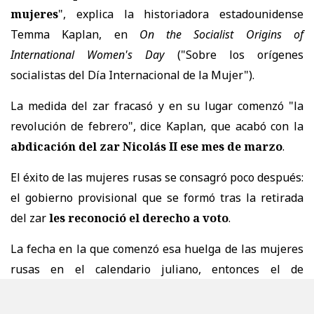
mujeres
", explica la historiadora estadounidense
Temma Kaplan, en
On the Socialist Origins of
International Women's Day
("Sobre los orígenes
socialistas del Día Internacional de la Mujer").
La medida del zar fracasó y en su lugar comenzó "la
revolución de febrero", dice Kaplan, que acabó con la
abdicación del zar Nicolás II ese mes de marzo
.
El éxito de las mujeres rusas se consagró poco después:
el gobierno provisional que se formó tras la retirada
del zar
les reconoció el derecho a voto
.
La fecha en la que comenzó esa huelga de las mujeres
rusas en el calendario juliano, entonces el de
referencia en Rusia, fue el domingo 23 de febrero.
Ese
mismo día en el calendario gregoriano fue el 8 de