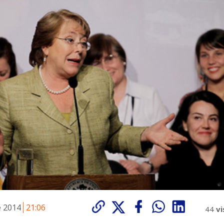
e 2014
21:06
44
vi