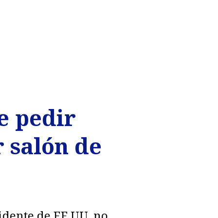
e pedir
 salón de
idente de EE.UU. no