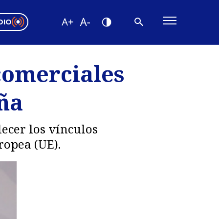
DIO
ón Valparaíso
Editorial
comerciales
encias
ña
os
ecer los vínculos
ropea (UE).