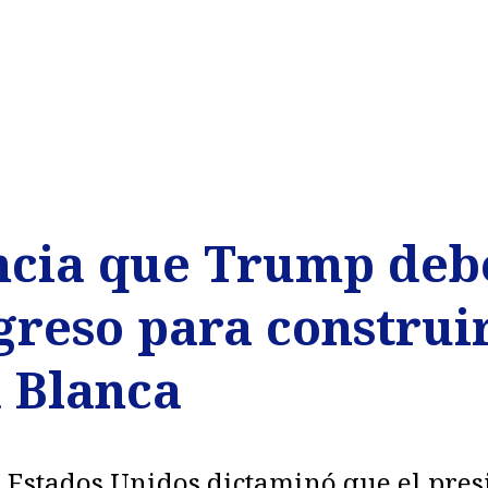
ncia que Trump deb
greso para construir
a Blanca
 Estados Unidos dictaminó que el pres