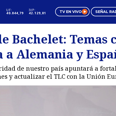
UF:
IVP:
TV EN VIVO
SEÑAL RA
40.844,79
42.129,81
s
Mundo Inmobiliario
Regi
de Bachelet: Temas 
al
Negocios
Tend
a a Alemania y Espa
Pura Mujer
Vide
idad de nuestro país apuntará a fortal
s y actualizar el TLC con la Unión Eu