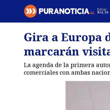
Click acá para ir directamente al contenido
Dólar:
912,75
Nacional
Espectáculo
Gira a Europa 
Regiones
Internacion
marcarán visit
Deportes
Motores
La agenda de la primera autor
comerciales con ambas nacione