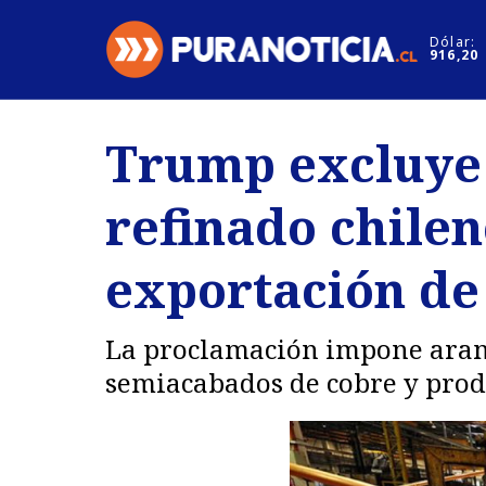
Click acá para ir directamente al contenido
Dólar:
916,20
Nacional
Espectáculo
Trump excluye 
Regiones
Internacion
refinado chilen
Deportes
Motores
exportación de 
La proclamación impone aranc
semiacabados de cobre y produ