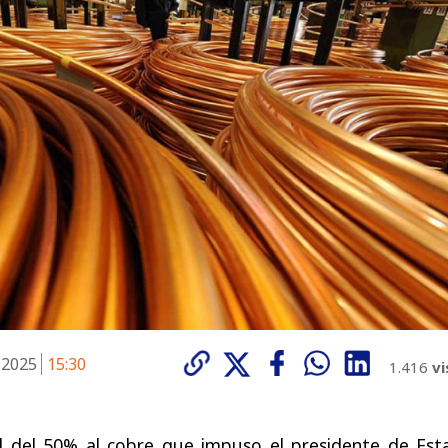
e 2025
15:30
1.416
vi
el del 50% al cobre que impuso el presidente de Est