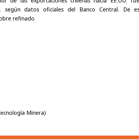
lor de las exportaciones chilenas hacia EE.UU. fu
, según datos oficiales del Banco Central. De es
obre refinado.
Tecnología Minera)