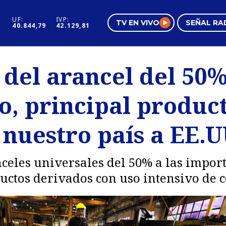
UF:
IVP:
TV EN VIVO
SEÑAL RA
40.844,79
42.129,81
s
Mundo Inmobiliario
Regi
del arancel del 50%
al
Negocios
Tend
o, principal produc
Pura Mujer
Vide
nuestro país a EE.U
eles universales del 50% a las import
ctos derivados con uso intensivo de c