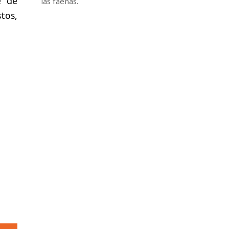
e de
las faenas.
tos,