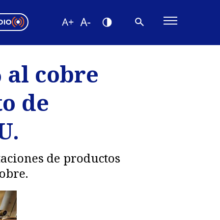
DIO
ón Valparaíso
Editorial
 al cobre
encias
to de
os
U.
aciones de productos
obre.