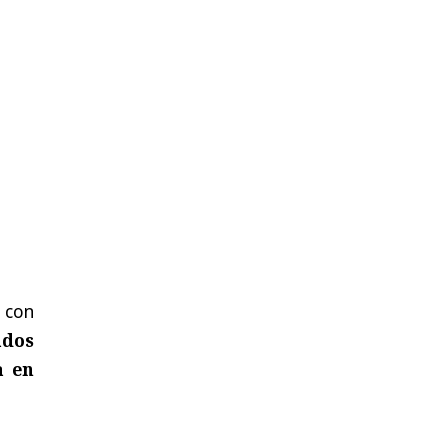
 con
ados
a en