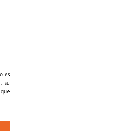
so es
, su
 que