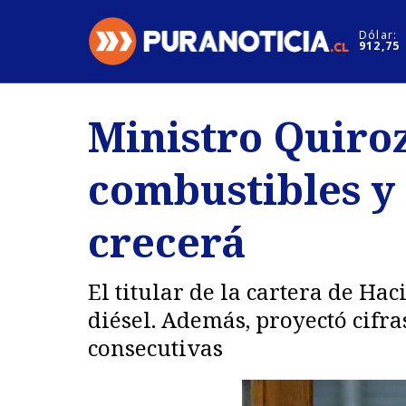
Click acá para ir directamente al contenido
Dólar:
912,75
Nacional
Espectáculo
Ministro Quiroz
Regiones
Internacion
combustibles y
Deportes
Motores
crecerá
El titular de la cartera de Ha
diésel. Además, proyectó cifra
consecutivas