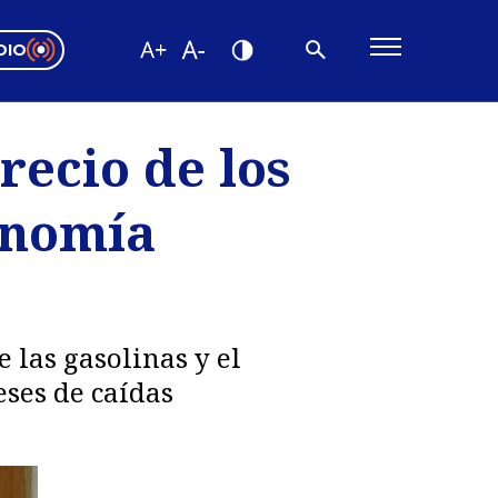
DIO
ón Valparaíso
Editorial
recio de los
encias
onomía
os
e las gasolinas y el
eses de caídas