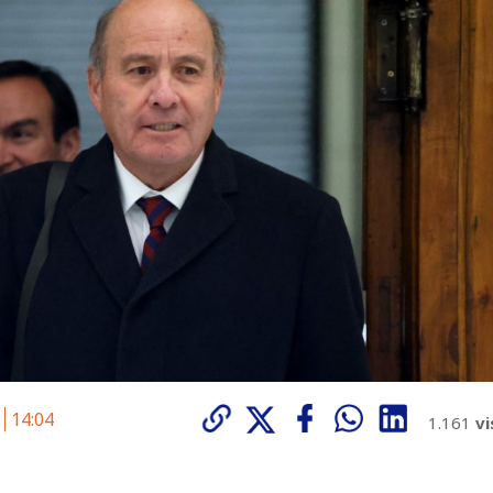
6
14:04
1.161
vi