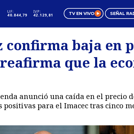
UF:
IVP:
TV EN VIVO
SEÑAL RA
40.844,79
42.129,81
s
Mundo Inmobiliario
Regi
 confirma baja en p
al
Negocios
Tend
 reafirma que la ec
Pura Mujer
Vide
cienda anunció una caída en el precio d
s positivas para el Imacec tras cinco m