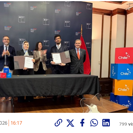
2026
16:17
799
vi