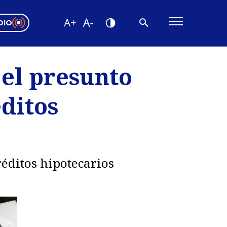
DIO
ón Valparaíso
Editorial
 el presunto
encias
éditos
os
réditos hipotecarios