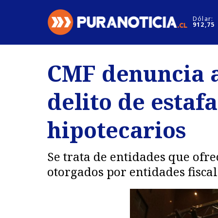
Click acá para ir directamente al contenido
Dólar:
912,75
Nacional
Espectáculo
CMF denuncia a
Regiones
Internacion
delito de estafa
Deportes
Motores
hipotecarios
Se trata de entidades que ofre
otorgados por entidades fiscal