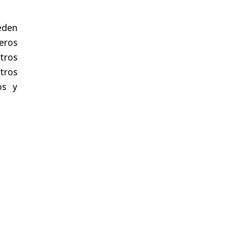
eden
ieros
otros
tros
os y