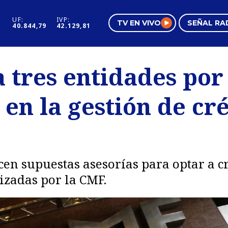
UF:
IVP:
TV EN VIVO
SEÑAL RA
40.844,79
42.129,81
s
Mundo Inmobiliario
Regi
 tres entidades por
al
Negocios
Tend
 en la gestión de cr
Pura Mujer
Vide
cen supuestas asesorías para optar a c
izadas por la CMF.