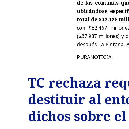
de las comunas qu
ubicándose específ
total de $32.128 mi
con $82.467 millone
($37.987 millones) y 
después La Pintana, A
PURANOTICIA
TC rechaza req
destituir al en
dichos sobre el