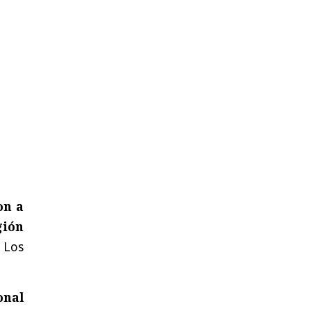
on a
gión
 Los
onal