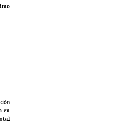
timo
ción
n en
otal