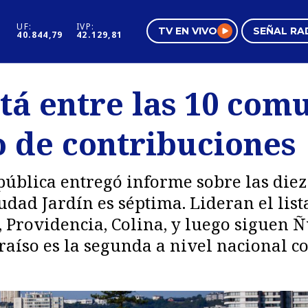
UF:
IVP:
TV EN VIVO
SEÑAL RA
40.844,79
42.129,81
s
Mundo Inmobiliario
Regi
tá entre las 10 comu
al
Negocios
Tend
 de contribuciones
Pura Mujer
Vide
epública entregó informe sobre las di
iudad Jardín es séptima. Lideran el lis
, Providencia, Colina, y luego siguen 
raíso es la segunda a nivel nacional 