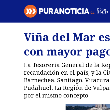
Click acá para ir directamente al contenido
Dólar:
916,27
Nacional
Espectáculo
Viña del Mar es
Regiones
Internacion
con mayor pago
Deportes
Motores
La Tesorería General de la R
recaudación en el país, y la C
Barnechea, Santiago, Vitacura
Pudahuel. La Región de Valpa
por el mismo concepto.