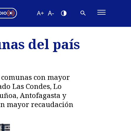
DIO
ón Valparaíso
Editorial
nas del país
encias
os
ez comunas con mayor
tado Las Condes, Lo
Ñuñoa, Antofagasta y
con mayor recaudación