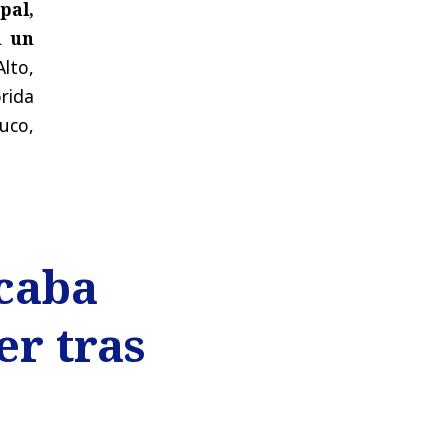
pal,
n un
Alto,
rida
muco,
caba
er tras