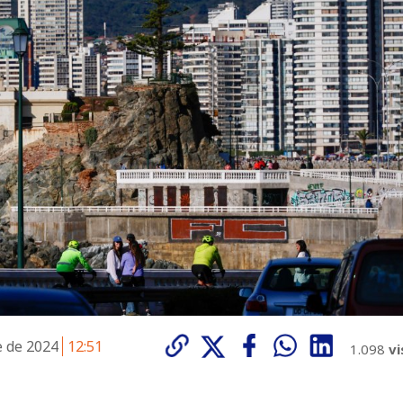
e de 2024
12:51
1.098
vi