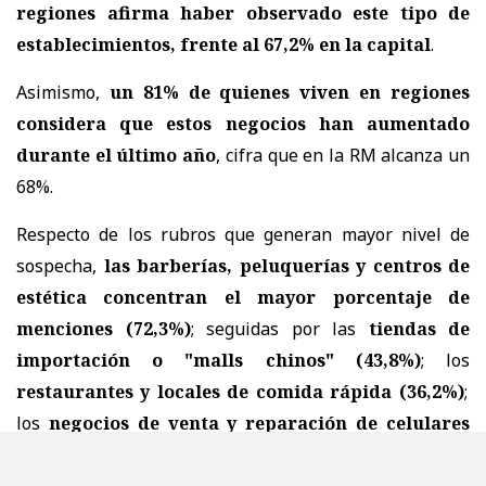
regiones afirma haber observado este tipo de
establecimientos, frente al 67,2% en la capital
.
Asimismo,
un 81% de quienes viven en regiones
considera que estos negocios han aumentado
durante el último año
, cifra que en la RM alcanza un
68%.
Respecto de los rubros que generan mayor nivel de
sospecha,
las barberías, peluquerías y centros de
estética concentran el mayor porcentaje de
menciones (72,3%)
; seguidas por las
tiendas de
importación o "malls chinos" (43,8%)
; los
restaurantes y locales de comida rápida (36,2%)
;
los
negocios de venta y reparación de celulares
(29,6%)
;
talleres mecánicos (20,5%) y las ópticas
con 15,9%
.