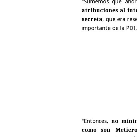
"Sumemos que aho
atribuciones al in
secreta
, que era res
importante de la PDI,
"Entonces,
no minim
como son
.
Metier