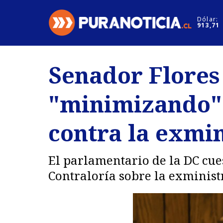
Click acá para ir directamente al contenido
Dólar:
913,71
Nacional
Espectáculo
Senador Flores
Regiones
Internacion
"minimizando" 
Deportes
Motores
contra la exmin
El parlamentario de la DC cues
Contraloría sobre la exministr