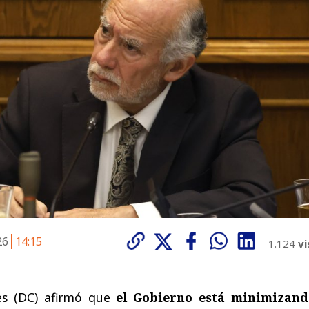
026
14:15
1.124
vi
res (DC) afirmó que
el Gobierno está minimizand