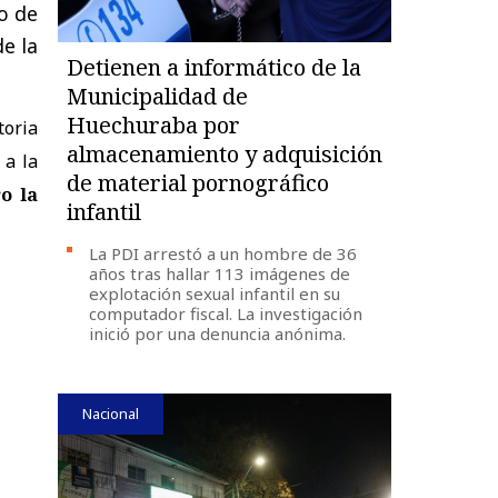
go de
de la
Detienen a informático de la
Municipalidad de
Huechuraba por
toria
almacenamiento y adquisición
 a la
de material pornográfico
o la
infantil
La PDI arrestó a un hombre de 36
años tras hallar 113 imágenes de
explotación sexual infantil en su
computador fiscal. La investigación
inició por una denuncia anónima.
Nacional