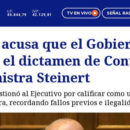
UF:
IVP:
TV EN VIVO
SEÑAL RA
40.844,79
42.129,81
s
Mundo Inmobiliario
Regi
 acusa que el Gobie
al
Negocios
Tend
el dictamen de Con
Pura Mujer
Vide
istra Steinert
tionó al Ejecutivo por calificar como 
a, recordando fallos previos e ilegali