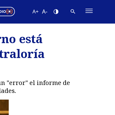
DIO
ón Valparaíso
Editorial
rno está
encias
traloría
os
un "error" el informe de
dades.