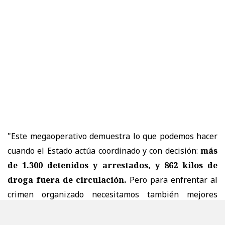
"Este megaoperativo demuestra lo que podemos hacer
cuando el Estado actúa coordinado y con decisión:
más
de 1.300 detenidos y arrestados, y 862 kilos de
droga fuera de circulación.
Pero para enfrentar al
crimen organizado necesitamos también mejores
herramientas.
Eso es ACOT: un Estado más fuerte,
policías con mayores capacidades y leyes que nos