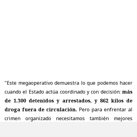
"Este megaoperativo demuestra lo que podemos hacer
cuando el Estado actúa coordinado y con decisión:
más
de 1.300 detenidos y arrestados, y 862 kilos de
droga fuera de circulación.
Pero para enfrentar al
crimen organizado necesitamos también mejores
herramientas.
Eso es ACOT: un Estado más fuerte,
policías con mayores capacidades y leyes que nos