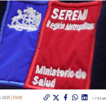
e 2025
09:08
1.154
vi