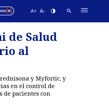
DIO
ón Valparaíso
Editorial
i de Salud
encias
rio al
os
rednisona y Myfortic, y
as en el control de
s de pacientes con