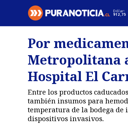
Click acá para ir directamente al contenido
Dólar:
912,75
Nacional
Espectáculo
Por medicament
Regiones
Internacion
Metropolitana 
Deportes
Motores
Hospital El Ca
Entre los productos caducado
también insumos para hemodiál
temperatura de la bodega de i
dispositivos invasivos.