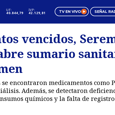
UF:
IVP:
TV EN VIVO
SEÑAL RA
40.844,79
42.129,81
s
Mundo Inmobiliario
Regi
os vencidos, Serem
al
Negocios
Tend
abre sumario sanita
Pura Mujer
Vide
rmen
s se encontraron medicamentos como P
isis. Además, se detectaron deficienci
nsumos químicos y la falta de registro