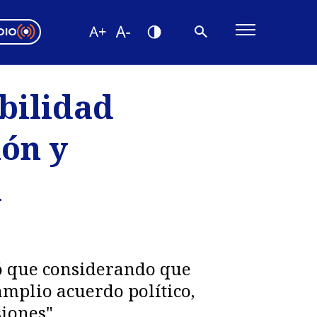
DIO
ón Valparaíso
Editorial
abilidad
encias
ión y
os
a
ló que considerando que
amplio acuerdo político,
iones".