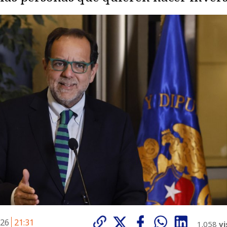
026
21:31
1.058
vi