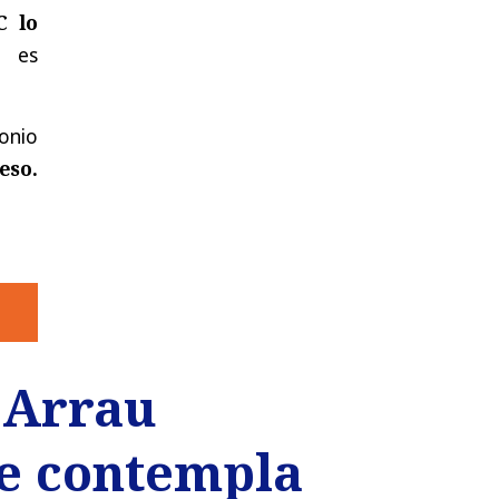
C lo
d es
tonio
eso.
o Arrau
e contempla