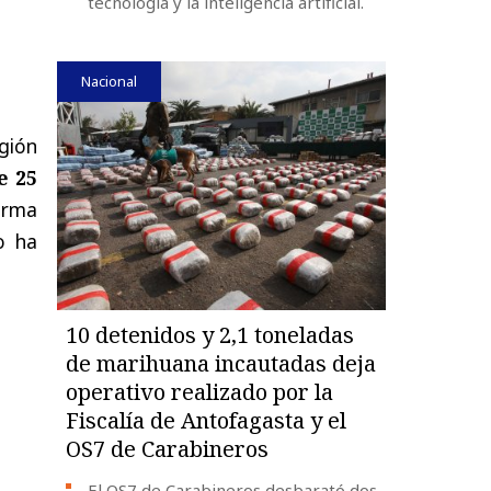
tecnología y la inteligencia artificial.
Nacional
gión
e 25
forma
o ha
10 detenidos y 2,1 toneladas
de marihuana incautadas deja
operativo realizado por la
Fiscalía de Antofagasta y el
OS7 de Carabineros
El OS7 de Carabineros desbarató dos