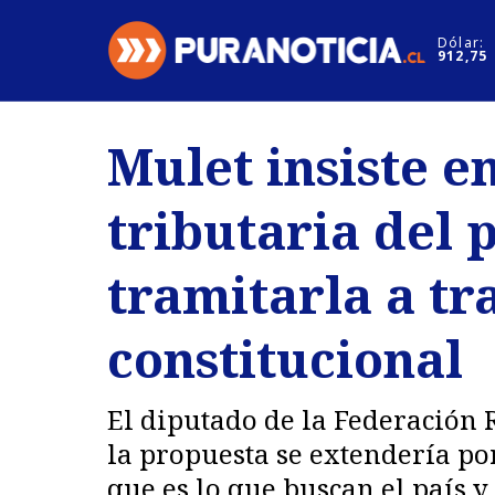
Click acá para ir directamente al contenido
Dólar:
912,75
Nacional
Espectáculo
Mulet insiste e
Regiones
Internacion
tributaria del 
Deportes
Motores
tramitarla a t
constitucional
El diputado de la Federación 
la propuesta se extendería po
que es lo que buscan el país 