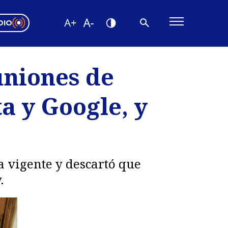
DIO
ón Valparaíso
Editorial
uniones de
encias
 y Google, y
os
a vigente y descartó que
.