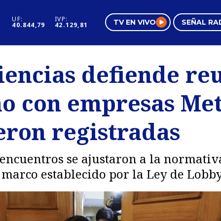
UF:
IVP:
TV EN VIVO
SEÑAL RA
40.844,79
42.129,81
s
Mundo Inmobiliario
Regi
iencias defiende re
al
Negocios
Tend
o con empresas Meta
Pura Mujer
Vide
eron registradas
encuentros se ajustaron a la normativ
 marco establecido por la Ley de Lobby