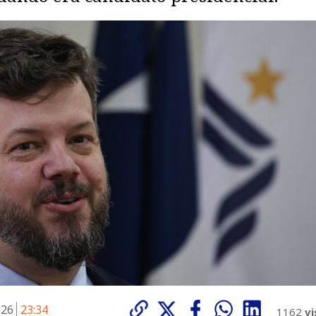
026
23:34
1162
vi