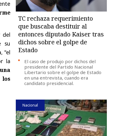
ente
orme
TC rechaza requerimiento
que buscaba destituir al
entonces diputado Kaiser tras
 del
dichos sobre el golpe de
e su
Estado
, "el
r la
El caso de produjo por dichos del
presidente del Partido Nacional
 una
Libertario sobre el golpe de Estado
en una entrevista, cuando era
 los
candidato presidencial.
Nacional