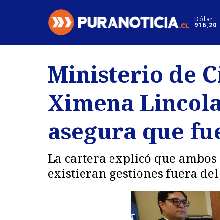
Click acá para ir directamente al contenido
Dólar:
916,20
Nacional
Espectáculo
Ministerio de C
Regiones
Internacion
Ximena Lincola
Deportes
Motores
asegura que fu
La cartera explicó que ambos 
existieran gestiones fuera del