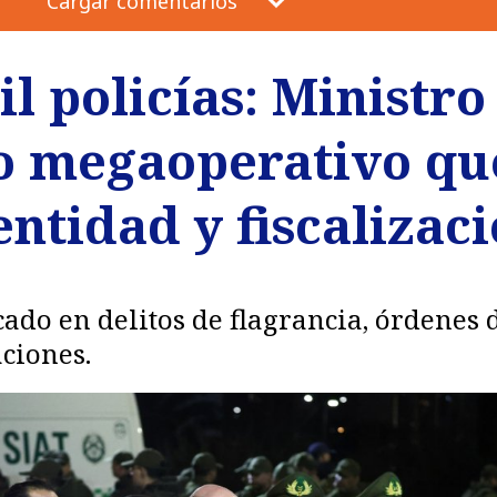
Cargar comentarios
l policías: Ministr
o megaoperativo qu
entidad y fiscalizac
ado en delitos de flagrancia, órdenes 
aciones.