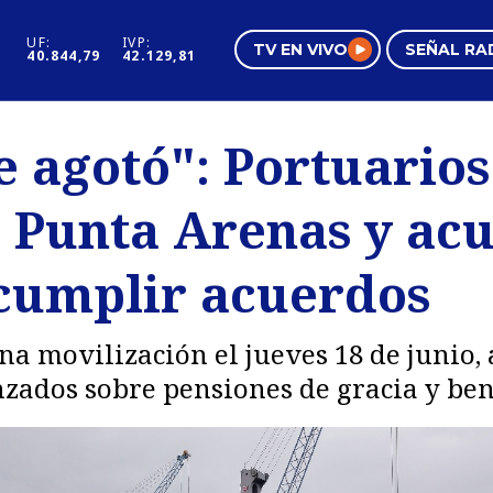
UF:
IVP:
TV EN VIVO
SEÑAL RA
40.844,79
42.129,81
s
Mundo Inmobiliario
Regi
e agotó": Portuario
al
Negocios
Tend
 Punta Arenas y acu
Pura Mujer
Vide
cumplir acuerdos
na movilización el jueves 18 de junio,
nzados sobre pensiones de gracia y bene