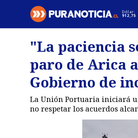
Click acá para ir directamente al contenido
Dólar:
912,75
Nacional
Espectáculo
"La paciencia s
Regiones
Internacion
paro de Arica a
Deportes
Motores
Gobierno de in
La Unión Portuaria iniciará u
no respetar los acuerdos alca