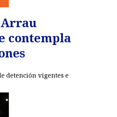
o Arrau
e contempla
iones
de detención vigentes e