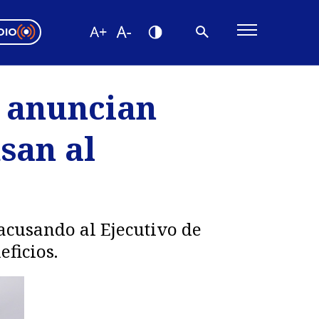
DIO
ón Valparaíso
Editorial
s anuncian
encias
san al
os
 acusando al Ejecutivo de
ficios.