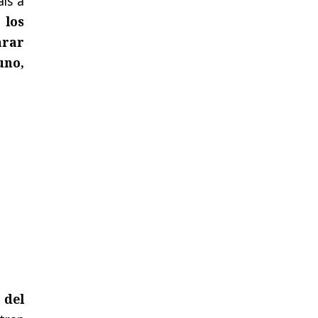
aís a
 los
arar
uno,
 del