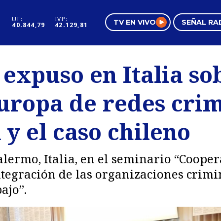
UF:
IVP:
TV EN VIVO
SEÑAL RA
40.844,79
42.129,81
s
Mundo Inmobiliario
Regi
 expuso en Italia so
al
Negocios
Tend
uropa de redes crim
Pura Mujer
Vide
y el caso chileno
lermo, Italia, en el seminario “Cooper
ntegración de las organizaciones crimi
ajo”.