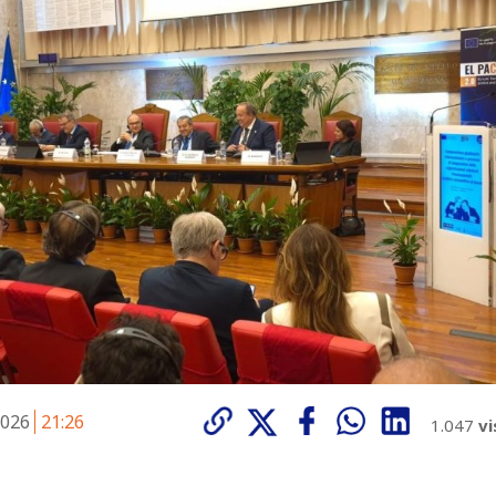
2026
21:26
1.047
vi