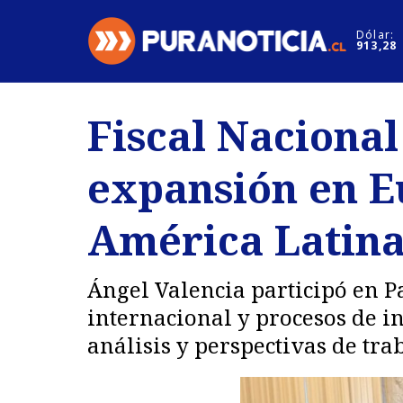
Click acá para ir directamente al contenido
Dólar:
913,28
Nacional
Espectáculo
Fiscal Nacional
Regiones
Internacion
expansión en E
Deportes
Motores
América Latina 
Ángel Valencia participó en Pa
internacional y procesos de i
análisis y perspectivas de trab