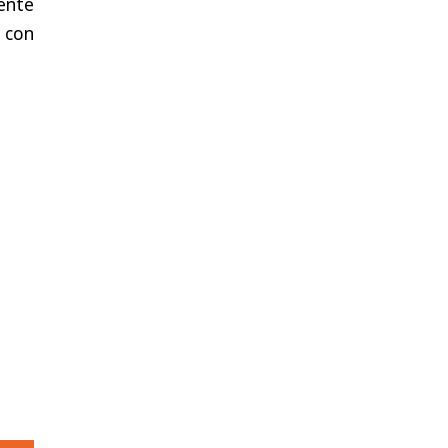
ente
 con