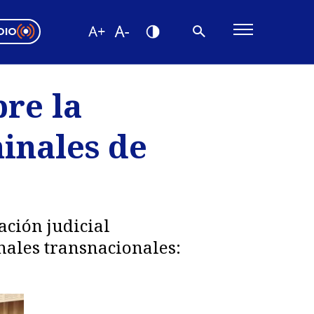
DIO
ón Valparaíso
Editorial
bre la
encias
inales de
os
ación judicial
nales transnacionales: