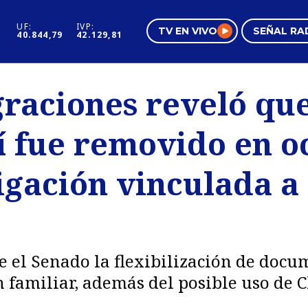
UF:
IVP:
TV EN VIVO
SEÑAL RA
40.844,79
42.129,81
s
Mundo Inmobiliario
Regi
graciones reveló qu
al
Negocios
Tend
í fue removido en o
Pura Mujer
Vide
igación vinculada a
el Senado la flexibilización de docum
n familiar, además del posible uso de 