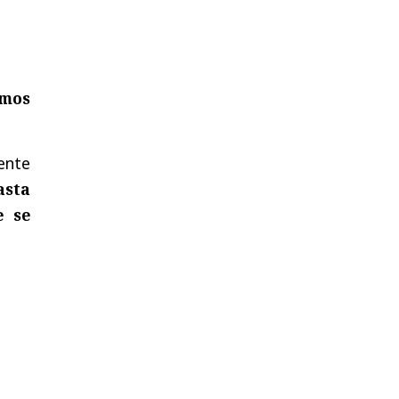
mos
ente
asta
e se