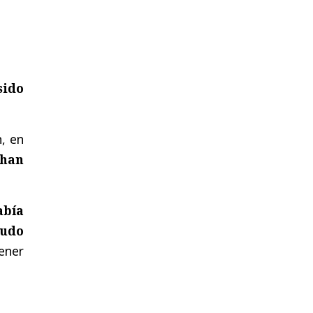
sido
, en
 han
abía
pudo
ener