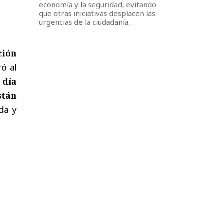
economía y la seguridad, evitando
que otras iniciativas desplacen las
urgencias de la ciudadanía.
ción
ró al
 día
stán
da y