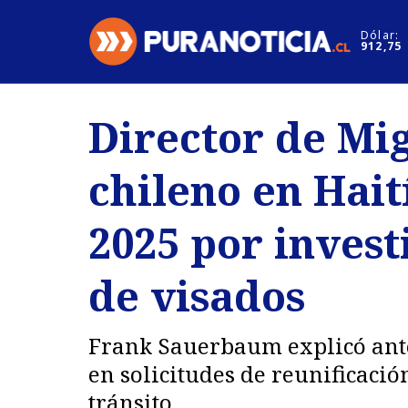
Click acá para ir directamente al contenido
Dólar:
912,75
Nacional
Espectáculo
Director de Mi
Regiones
Internacion
chileno en Hait
Deportes
Motores
2025 por invest
de visados
Frank Sauerbaum explicó ante 
en solicitudes de reunificació
tránsito.