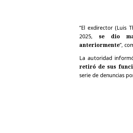
“El exdirector (Luis 
2025,
se dio ma
anteriormente
”, co
La autoridad inform
retiró de sus func
serie de denuncias po