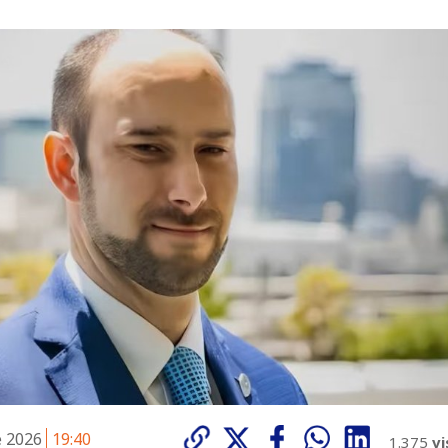
e 2026
19:40
1.375
vi