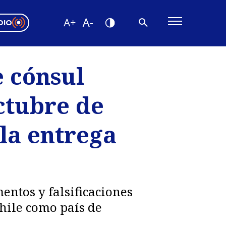
DIO
ón Valparaíso
Editorial
e cónsul
encias
ctubre de
os
 la entrega
entos y falsificaciones
Chile como país de