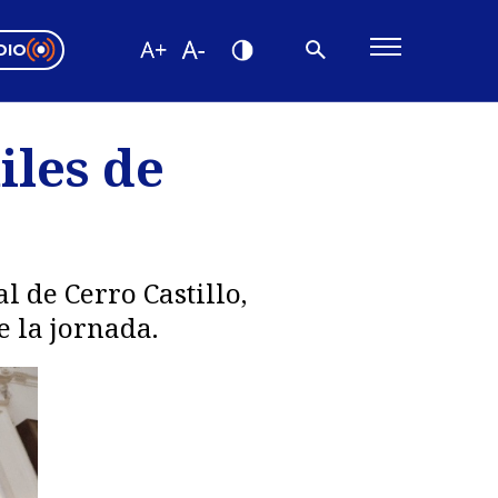
DIO
ón Valparaíso
Editorial
iles de
encias
os
l de Cerro Castillo,
e la jornada.