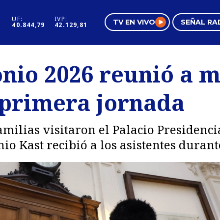
UF:
IVP:
TV EN VIVO
SEÑAL RA
40.844,79
42.129,81
s
Mundo Inmobiliario
Regi
nio 2026 reunió a m
al
Negocios
Tend
 primera jornada
Pura Mujer
Vide
ilias visitaron el Palacio Presidencia
io Kast recibió a los asistentes durant