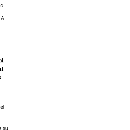
o.
NA
l.
al
s
 el
e su