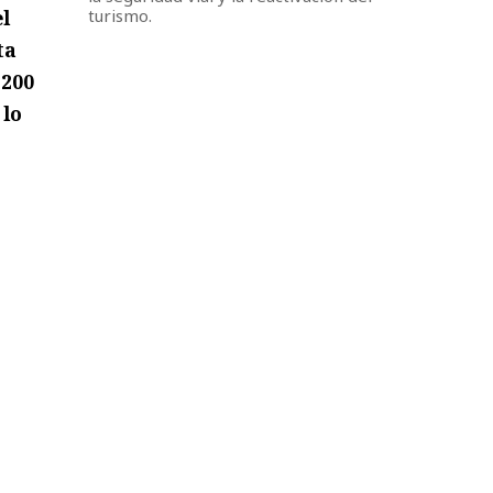
l
turismo.
ta
.200
 lo