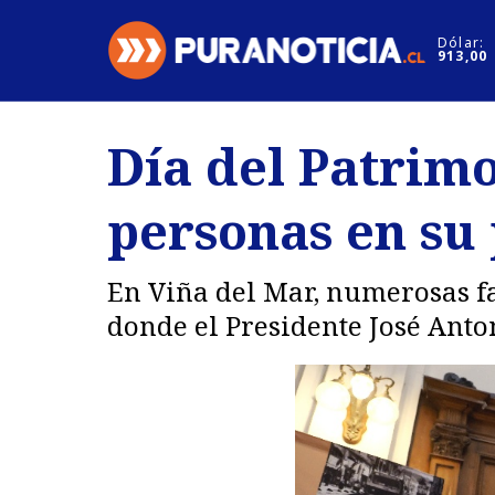
Click acá para ir directamente al contenido
Dólar:
913,00
Nacional
Espectáculo
Día del Patrimo
Regiones
Internacion
personas en su
Deportes
Motores
En Viña del Mar, numerosas fam
donde el Presidente José Anton