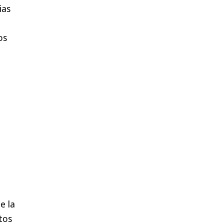
ias
os
e la
tos