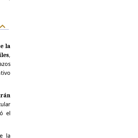
e la
les
,
azos
tivo
drán
ular
ó el
e la