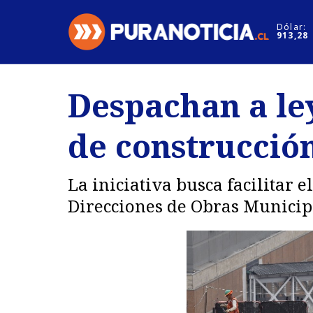
Click acá para ir directamente al contenido
Dólar:
913,28
Nacional
Espectáculo
Despachan a le
Regiones
Internacion
de construcción
Deportes
Motores
La iniciativa busca facilitar 
Direcciones de Obras Municipa