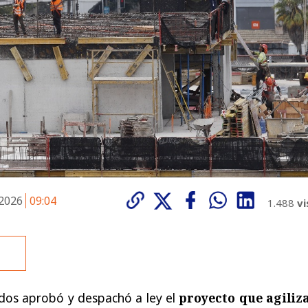
 2026
09:04
1.488
vi
os aprobó y despachó a ley el
proyecto que agiliza