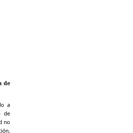
n de
do a
o de
ud no
ción,