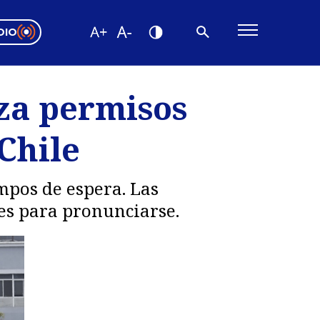
DIO
ón Valparaíso
Editorial
iza permisos
encias
Chile
os
empos de espera. Las
es para pronunciarse.