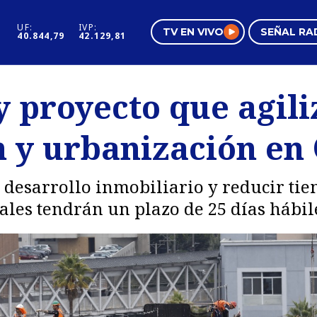
UF:
IVP:
TV EN VIVO
SEÑAL RA
40.844,79
42.129,81
s
Mundo Inmobiliario
Regi
y proyecto que agil
al
Negocios
Tend
 y urbanización en 
Pura Mujer
Vide
el desarrollo inmobiliario y reducir ti
les tendrán un plazo de 25 días hábil