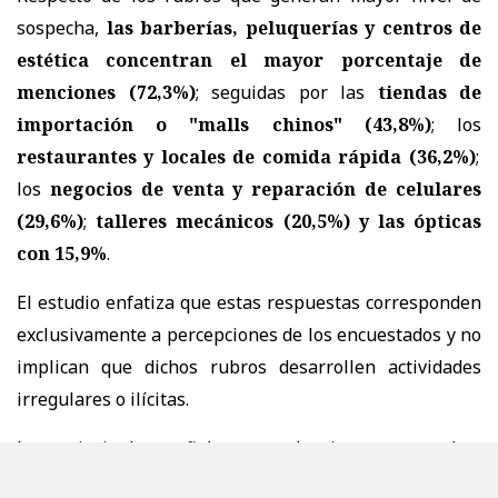
sospecha,
las barberías, peluquerías y centros de
estética concentran el mayor porcentaje de
menciones (72,3%)
; seguidas por las
tiendas de
importación o "malls chinos" (43,8%)
; los
restaurantes y locales de comida rápida (36,2%)
;
los
negocios de venta y reparación de celulares
(29,6%)
;
talleres mecánicos (20,5%) y las ópticas
con 15,9%
.
El estudio enfatiza que estas respuestas corresponden
exclusivamente a percepciones de los encuestados y no
implican que dichos rubros desarrollen actividades
irregulares o ilícitas.
Las principales señales que despiertan sospechas
entre las personas son
la existencia de muy pocos