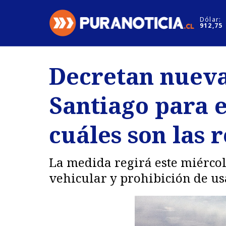
Click acá para ir directamente al contenido
Dólar:
912,75
Nacional
Espectáculo
Decretan nuev
Regiones
Internacion
Santiago para e
Deportes
Motores
cuáles son las 
La medida regirá este miércol
vehicular y prohibición de usa