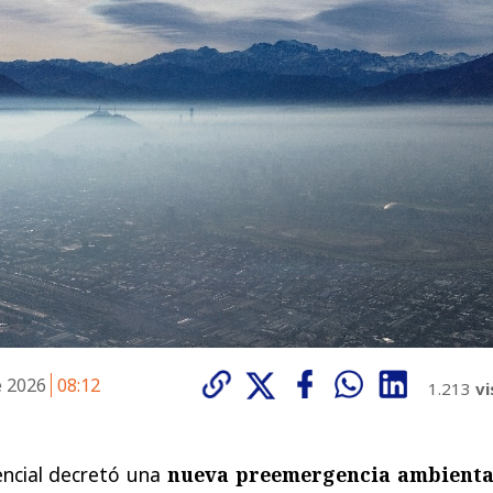
e 2026
08:12
1.213
vi
encial decretó una
nueva preemergencia ambienta