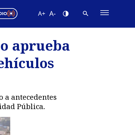
DIO
ón Valparaíso
Editorial
do aprueba
encias
ehículos
os
o a antecedentes
idad Pública.