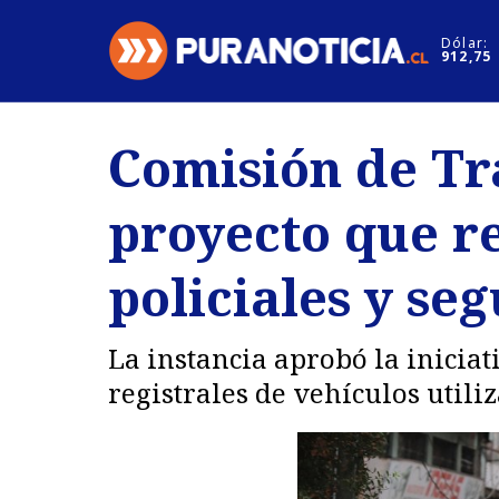
Click acá para ir directamente al contenido
Dólar:
912,75
Nacional
Espectáculo
Comisión de Tr
Regiones
Internacion
proyecto que r
Deportes
Motores
policiales y se
La instancia aprobó la inicia
registrales de vehículos util