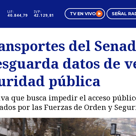
UF:
IVP:
TV EN VIVO
SEÑAL RA
40.844,79
42.129,81
s
Mundo Inmobiliario
Regi
ansportes del Sena
al
Negocios
Tend
esguarda datos de v
Pura Mujer
Vide
guridad pública
tiva que busca impedir el acceso públic
izados por las Fuerzas de Orden y Segur