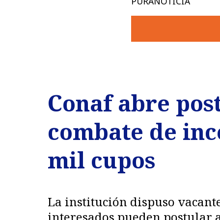
PURANOTICIA
Conaf abre pos
combate de ince
mil cupos
La institución dispuso vacante
interesados pueden postular a 