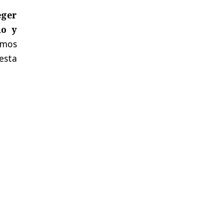
eger
do y
amos
esta