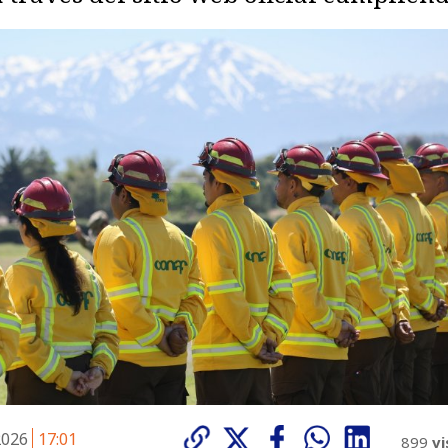
 2026
17:01
899
vi