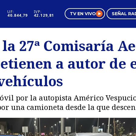
UF:
IVP:
TV EN VIVO
SEÑAL RA
40.844,79
42.129,81
s
Mundo Inmobiliario
Regi
 la 27ª Comisaría A
al
Negocios
Tend
etienen a autor de 
Pura Mujer
Vide
vehículos
vil por la autopista Américo Vespucio
por una camioneta desde la que descend