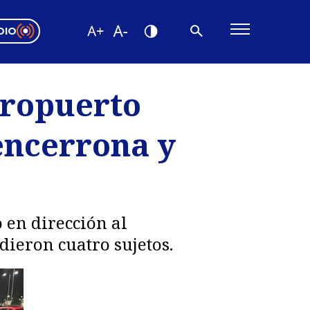
DIO
ón Valparaíso
Editorial
eropuerto
encias
encerrona y
os
 en dirección al
ieron cuatro sujetos.