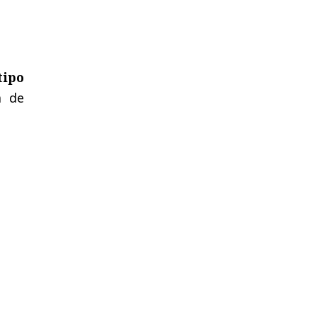
tipo
a de