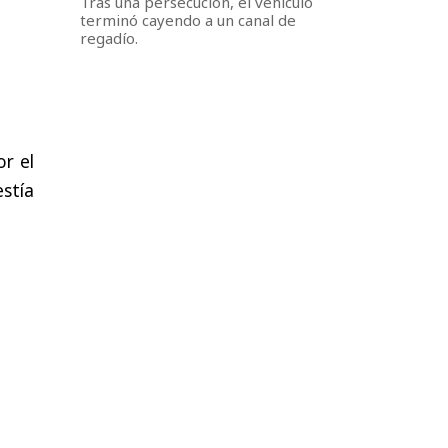
Tras una persecución, el vehículo
terminó cayendo a un canal de
regadío.
r el
estía