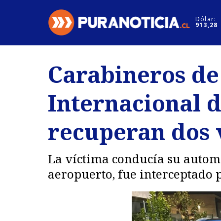
Click acá para ir directamente al contenido
Dólar:
913,28
Nacional
Espectáculo
Carabineros de
Regiones
Internacion
Internacional d
Deportes
Motores
recuperan dos 
La víctima conducía su automó
aeropuerto, fue interceptado 