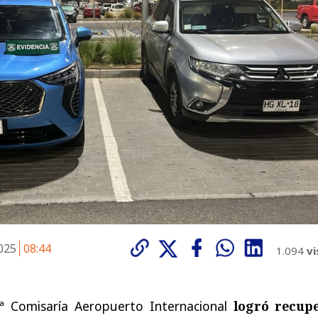
2025
08:44
1.094
vi
7ª Comisaría Aeropuerto Internacional
logró recup