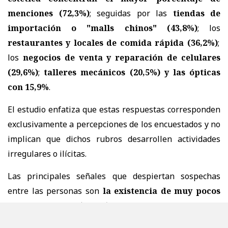
menciones (72,3%)
; seguidas por las
tiendas de
importación o "malls chinos" (43,8%)
; los
restaurantes y locales de comida rápida (36,2%)
;
los
negocios de venta y reparación de celulares
(29,6%)
;
talleres mecánicos (20,5%) y las ópticas
con 15,9%
.
El estudio enfatiza que estas respuestas corresponden
exclusivamente a percepciones de los encuestados y no
implican que dichos rubros desarrollen actividades
irregulares o ilícitas.
Las principales señales que despiertan sospechas
entre las personas son
la existencia de muy pocos
clientes visibles (63,1%), la no entrega de boletas
o comprobantes (51,6%) y los horarios inusuales o