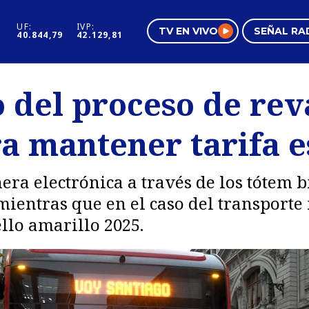
UF:
IVP:
TV EN VIVO
SEÑAL RA
40.844,79
42.129,81
s
Mundo Inmobiliario
Regi
 del proceso de rev
al
Negocios
Tend
a mantener tarifa e
Pura Mujer
Vide
era electrónica a través de los tótem b
ientras que en el caso del transporte
ello amarillo 2025.