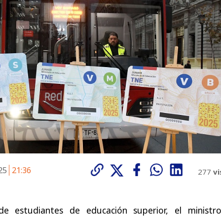
025
21:36
277
vi
e estudiantes de educación superior, el ministr