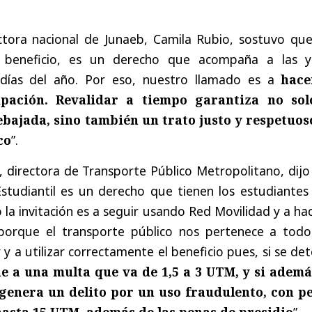
ectora nacional de Junaeb, Camila Rubio, sostuvo que
beneficio, es un derecho que acompaña a las y
 días del año. Por eso, nuestro llamado es a
hace
ipación. Revalidar a tiempo garantiza no sol
rebajada, sino también un trato justo y respetuos
co
”.
, directora de Transporte Público Metropolitano, dij
Estudiantil es un derecho que tienen los estudiantes
o la invitación es a seguir usando Red Movilidad y a ha
porque el transporte público nos pertenece a todos
 y a utilizar correctamente el beneficio pues, si se de
e a una multa que va de 1,5 a 3 UTM, y si ademá
 genera un delito por un uso fraudulento, con p
hasta 15 UTM, además de las penas de presidio
”.