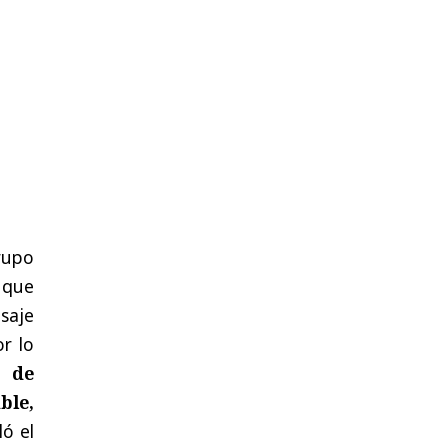
rupo
 que
saje
r lo
e de
ble,
ló el