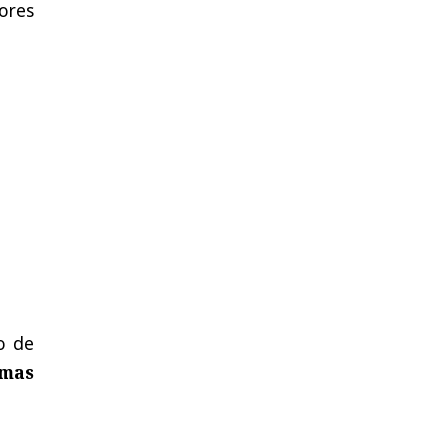
ores
o de
emas