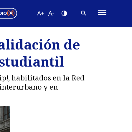
DIO
ón Valparaíso
Editorial
alidación de
encias
studiantil
os
ip!, habilitados en la Red
 interurbano y en