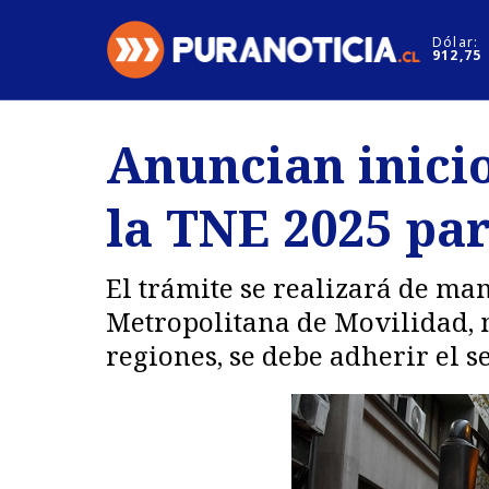
Click acá para ir directamente al contenido
Dólar:
912,75
Nacional
Espectáculo
Anuncian inicio
Regiones
Internacion
la TNE 2025 par
Deportes
Motores
El trámite se realizará de man
Metropolitana de Movilidad, m
regiones, se debe adherir el s