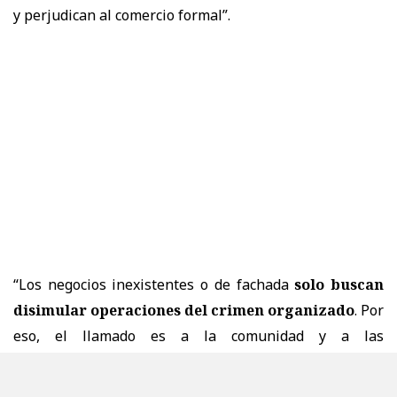
y perjudican al comercio formal”.
“Los negocios inexistentes o de fachada
solo buscan
disimular operaciones del crimen organizado
. Por
eso, el llamado es a la comunidad y a las
municipalidades, actores fundamentales también en la
fiscalización, a informar en esta nueva plataforma o a