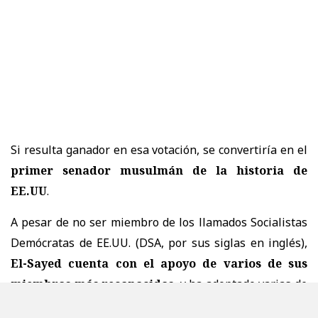
Si resulta ganador en esa votación, se convertiría en el
primer senador musulmán de la historia de
EE.UU
.
A pesar de no ser miembro de los llamados Socialistas
Demócratas de EE.UU. (DSA, por sus siglas en inglés),
El-Sayed cuenta con el apoyo de varios de sus
miembros más reconocidos
, y ha adoptado varias de
sus posturas como propias durante la campaña.