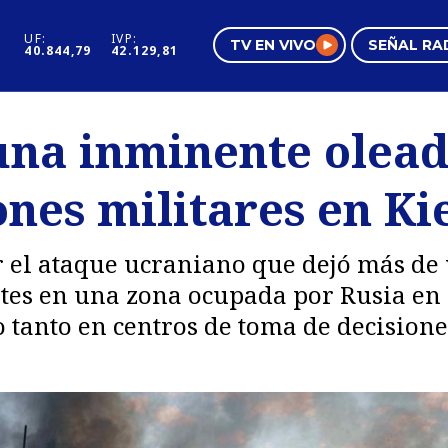
UF:
IVP:
TV EN VIVO
SEÑAL RA
40.844,79
42.129,81
s
Mundo Inmobiliario
Regi
una inminente olead
al
Negocios
Tend
ones militares en Ki
Pura Mujer
Vide
r el ataque ucraniano que dejó más de
ntes en una zona ocupada por Rusia en
o tanto en centros de toma de decision