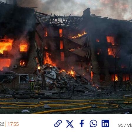
026
17:55
957
vi