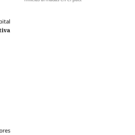
pital
tiva
ores