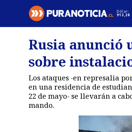
Click acá para ir directamente al contenido
Dólar:
913,28
Nacional
Espectáculo
Rusia anunció 
Regiones
Internacion
sobre instalaci
Deportes
Motores
Los ataques -en represalia po
en una residencia de estudia
22 de mayo- se llevarán a cab
mando.