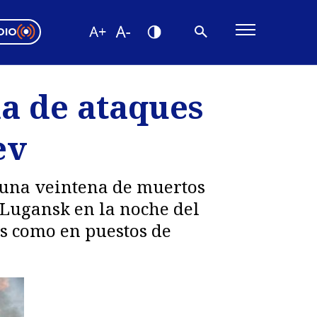
DIO
ón Valparaíso
Editorial
a de ataques
encias
ev
os
 una veintena de muertos
 Lugansk en la noche del
es como en puestos de