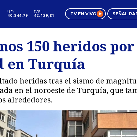
UF:
IVP:
TV EN VIVO
SEÑAL RA
40.844,79
42.129,81
s
Mundo Inmobiliario
Regi
nos 150 heridos por 
al
Negocios
Tend
d en Turquía
Pura Mujer
Vide
tado heridas tras el sismo de magnitud
uada en el noroeste de Turquía, que ta
os alrededores.