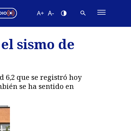
DIO
ón Valparaíso
Editorial
el sismo de
encias
os
 6,2 que se registró hoy
mbién se ha sentido en