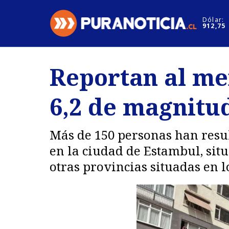
Click acá para ir directamente al contenido
Dólar:
912,75
Nacional
Espectáculo
Reportan al me
Regiones
Internacion
6,2 de magnitu
Deportes
Motores
Más de 150 personas han resul
en la ciudad de Estambul, sit
otras provincias situadas en l