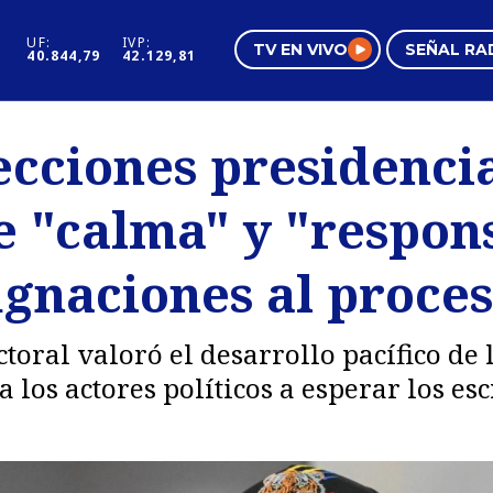
UF:
IVP:
TV EN VIVO
SEÑAL RA
40.844,79
42.129,81
s
Mundo Inmobiliario
Regi
ecciones presidencia
al
Negocios
Tend
e "calma" y "respon
Pura Mujer
Vide
ugnaciones al proce
oral valoró el desarrollo pacífico de 
 los actores políticos a esperar los es