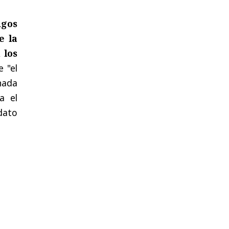
igos
e la
 los
 "el
nada
a el
dato