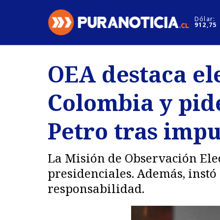
Click acá para ir directamente al contenido
Dólar:
912,75
Nacional
Espectáculo
OEA destaca el
Regiones
Internacion
Colombia y pid
Deportes
Motores
Petro tras imp
La Misión de Observación Elect
presidenciales. Además, instó a
responsabilidad.