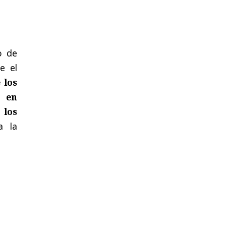
o de
e el
 los
a en
 los
a la