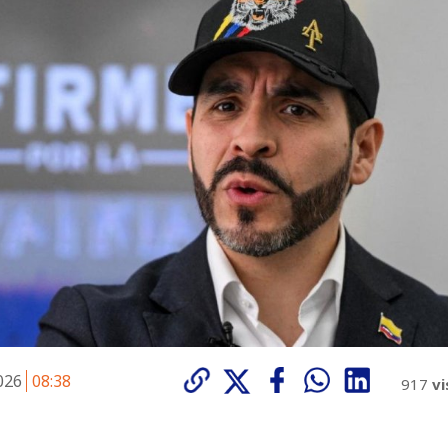
2026
08:38
917
vi