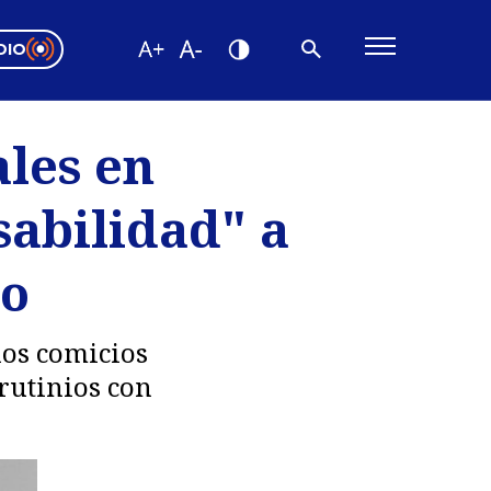
DIO
ón Valparaíso
Editorial
les en
encias
sabilidad" a
os
so
los comicios
crutinios con