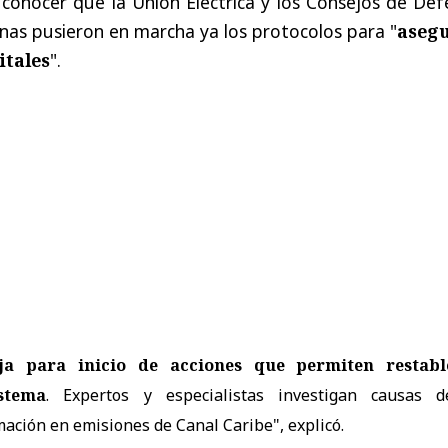
 a conocer que
la Unión Eléctrica
y los Consejos de Def
anas pusieron en marcha ya los protocolos para "
aseg
itales
".
ja para inicio de acciones que permiten restabl
stema
. Expertos y especialistas investigan causas d
ación en emisiones de Canal Caribe", explicó.