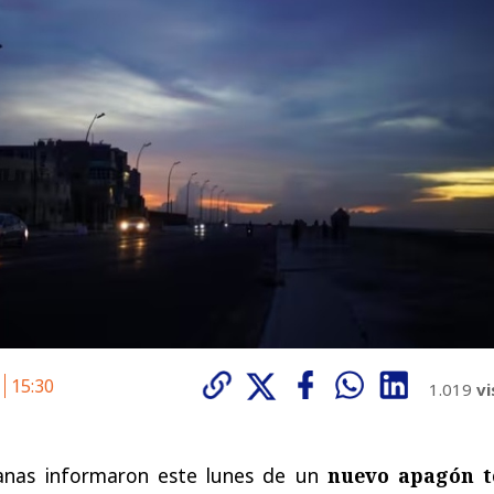
6
15:30
1.019
vi
anas informaron este lunes de un
nuevo apagón t