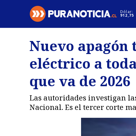
Click acá para ir directamente al contenido
Dólar:
912,75
Nacional
Espectáculo
Nuevo apagón t
Regiones
Internacion
eléctrico a toda
Deportes
Motores
que va de 2026
Las autoridades investigan la
Nacional. Es el tercer corte m