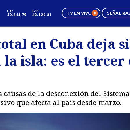
UF:
IVP:
TV EN VIVO
SEÑAL RA
40.844,79
42.129,81
s
Mundo Inmobiliario
Regi
otal en Cuba deja s
al
Negocios
Tend
 la isla: es el tercer
Pura Mujer
Vide
s causas de la desconexión del Sistema
asivo que afecta al país desde marzo.