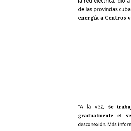
la red eléctrica, dio
de las provincias cub
energía a Centros v
"A la vez,
s
e traba
gradualmente el si
desconexión. Más inform