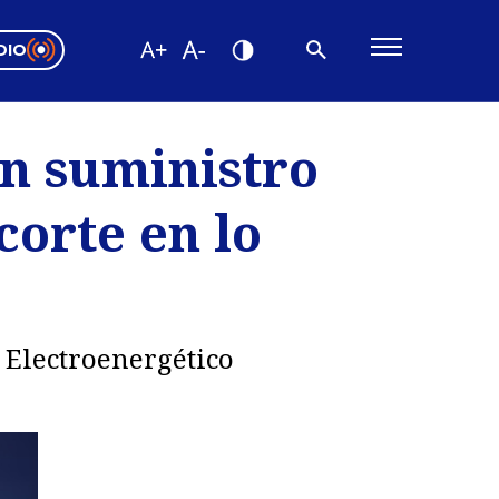
DIO
ón Valparaíso
Editorial
in suministro
encias
 corte en lo
os
 Electroenergético