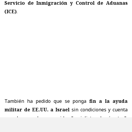
Servicio de Inmigración y Control de Aduanas
(ICE)
.
También ha pedido que se ponga
fin a la ayuda
militar de EE.UU. a Israel
sin condiciones y cuenta
con el apoyo de reconocidos "socialistas demócratas",
como el senador por el estado de Vermont, Bernie