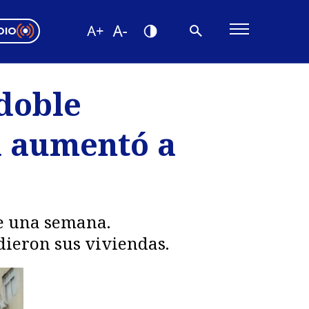
DIO
ón Valparaíso
Editorial
 doble
encias
a aumentó a
os
de una semana.
dieron sus viviendas.