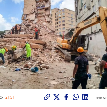
026
21:51
998
vi