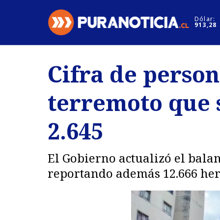
Click acá para ir directamente al contenido
Dólar:
913,28
Nacional
Espectáculo
Cifra de person
Regiones
Internacion
terremoto que 
Deportes
Motores
2.645
El Gobierno actualizó el bala
reportando además 12.666 her