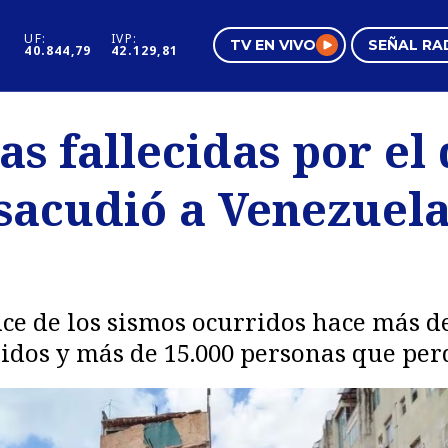
UF:
IVP:
TV EN VIVO
SEÑAL RA
40.844,79
42.129,81
s
Mundo Inmobiliario
Regi
as fallecidas por el
al
Negocios
Tend
sacudió a Venezuel
Pura Mujer
Vide
nce de los sismos ocurridos hace más 
idos y más de 15.000 personas que per