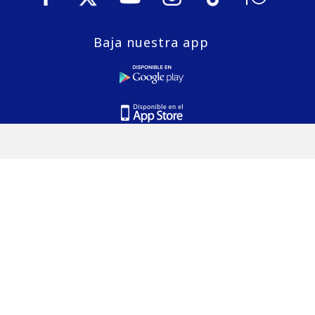
Baja nuestra app
© 2026 Puranoticia.cl es una marca registrada de Medios
Digitales de Chile S.A.
E-Mail:
editor@puranoticia.cl
Dirección Comercial:
Avenida Libertad 269, Oficina 904, Viña
del Mar
Gerencia General:
Avenida Concón Reñaca 4000, Oficina
1206, Concón
Estudios de TV y Radio:
Avenida Concón Reñaca 4000,
Oficina 710, Concón