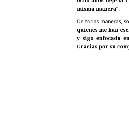
ocho años dejé la 
misma manera"
.
De todas maneras, s
quienes me han escr
y sigo enfocada e
Gracias por su com