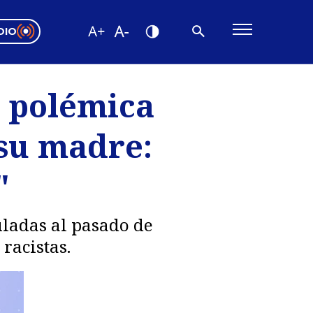
DIO
ón Valparaíso
Editorial
 polémica
encias
 su madre:
os
"
uladas al pasado de
racistas.