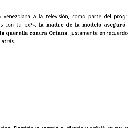
a venezolana a la televisión, como parte del prog
ías con tu ex?»,
la madre de la modelo aseguró
la querella contra Oriana
, justamente en recuerdo
 atrás.
ación, Dominique rompió el silencio y señaló en sus 