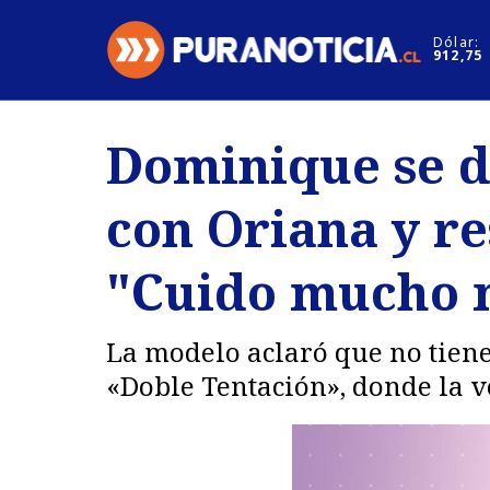
Click acá para ir directamente al contenido
Dólar:
912,75
Nacional
Espectáculo
Dominique se d
Regiones
Internacion
con Oriana y r
Deportes
Motores
"Cuido mucho m
La modelo aclaró que no tiene
«Doble Tentación», donde la v