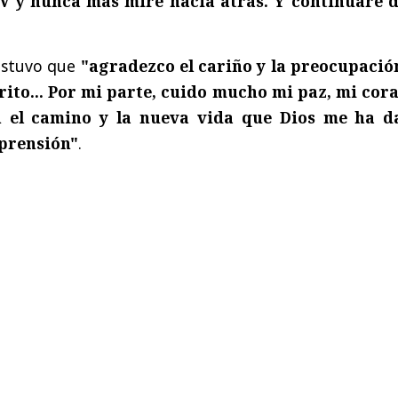
TV y nunca más miré hacia atrás. Y continuaré d
ostuvo que
"agradezco el cariño y la preocupació
ito... Por mi parte, cuido mucho mi paz, mi cor
n el camino y la nueva vida que Dios me ha d
prensión"
.