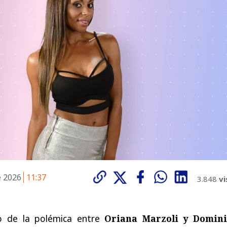
e 2026
11:37
3.848
vi
to de la polémica entre
Oriana Marzoli y Domin