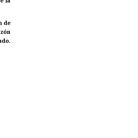
e la
n de
azón
ado.