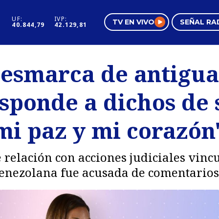
UF:
IVP:
TV EN VIVO
SEÑAL RA
40.844,79
42.129,81
s
Mundo Inmobiliario
Regi
esmarca de antigua
al
Negocios
Tend
esponde a dichos de
Pura Mujer
Vide
i paz y mi corazón
 relación con acciones judiciales vinc
enezolana fue acusada de comentarios 