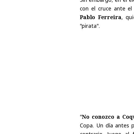
con el cruce ante el
Pablo Ferreira
, qu
"pirata".
"
No conozco a Coq
Copa. Un día antes p
contrario. Juego al