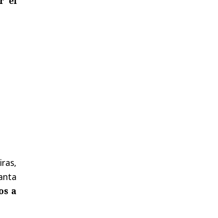
r el
ras,
tanta
os a