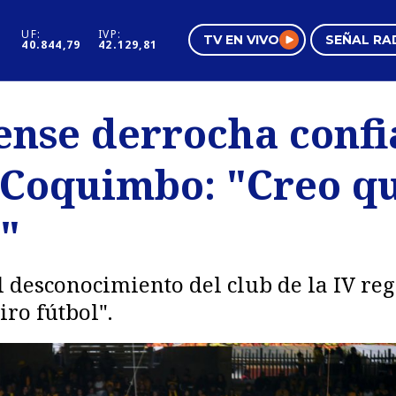
UF:
IVP:
TV EN VIVO
SEÑAL RA
40.844,79
42.129,81
s
Mundo Inmobiliario
Regi
tense derrocha confi
al
Negocios
Tend
e Coquimbo: "Creo q
Pura Mujer
Vide
"
l desconocimiento del club de la IV re
ro fútbol".