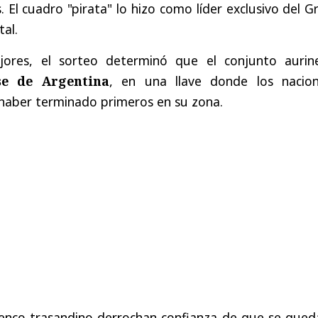
 El cuadro "pirata" lo hizo como líder exclusivo del 
tal.
ores, el sorteo determinó que el conjunto aurin
se de Argentina
, en una llave donde los nacion
 haber terminado primeros en su zona.
lenco trasandino derrochan confianza de que se qued