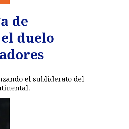
ga de
 el duelo
tadores
nzando el subliderato del
tinental.