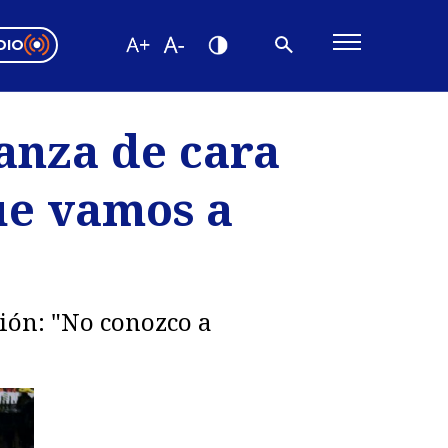
DIO
ón Valparaíso
Editorial
anza de cara
encias
ue vamos a
os
gión: "No conozco a