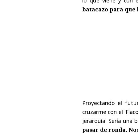
lo que viene y con 
batacazo para que 
Proyectando el futu
cruzarme con el 'Flac
jerarquía. Sería una
pasar de ronda. No