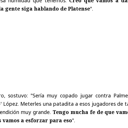
esa humildad que tenemos.
Creo que vamos a da
la gente siga hablando de Platense
".
ro, sostuvo: "Sería muy copado jugar contra Palmei
o' López. Meterles una patadita a esos jugadores de 
 bendición muy grande.
Tengo mucha fe de que vam
s vamos a esforzar para eso
".