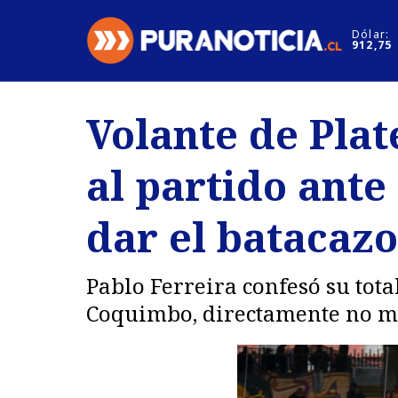
Click acá para ir directamente al contenido
Dólar:
912,75
Nacional
Espectáculo
Volante de Pla
Regiones
Internacion
al partido ant
Deportes
Motores
dar el batacazo
Pablo Ferreira confesó su tota
Coquimbo, directamente no mi