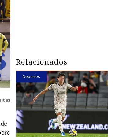
Relacionados
Deportes
sitas
 de
obre