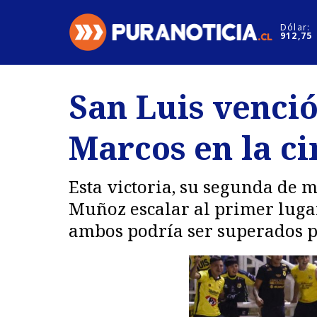
Click acá para ir directamente al contenido
Dólar:
912,75
Nacional
Espectáculo
San Luis venció
Regiones
Internacion
Marcos en la c
Deportes
Motores
Esta victoria, su segunda de 
Muñoz escalar al primer lugar 
ambos podría ser superados po