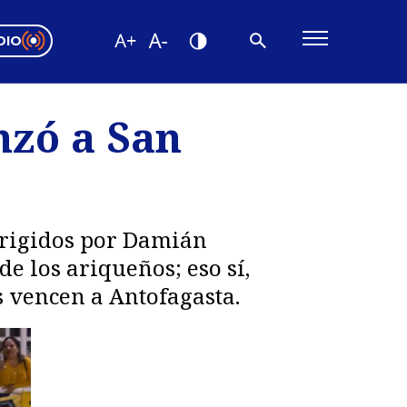
DIO
ón Valparaíso
Editorial
nzó a San
encias
os
dirigidos por Damián
e los ariqueños; eso sí,
 vencen a Antofagasta.