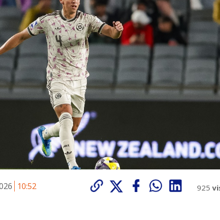
2026
10:52
925
vi