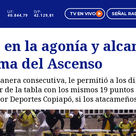
UF:
IVP:
TV EN VIVO
SEÑAL RA
40.844,79
42.129,81
s
Mundo Inmobiliario
Regi
 en la agonía y alca
al
Negocios
Tend
ima del Ascenso
Pura Mujer
Vide
manera consecutiva, le permitió a los 
de la tabla con los mismos 19 puntos d
r Deportes Copiapó, si los atacameños