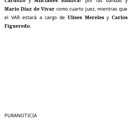
Cardozo
y
Milciades Saldíva
r por las bandas y
Mario Díaz de Vivar
como cuarto juez, mientras que
el VAR estará a cargo de
Ulises Mereles
y
Carlos
Figueredo
.
PURANOTICIA