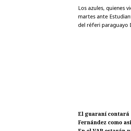
Los azules, quienes 
martes ante Estudiant
del réferi paraguayo 
El guaraní contará
Fernández como asi
En el VAR estarán p