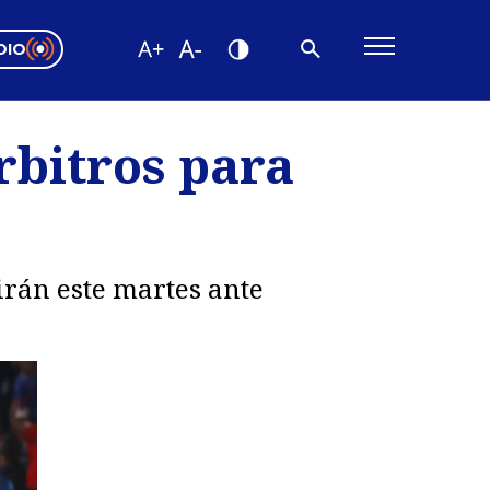
DIO
ón Valparaíso
Editorial
rbitros para
encias
os
irán este martes ante