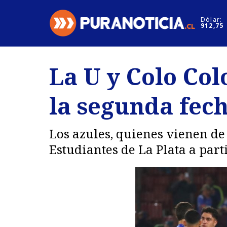
Click acá para ir directamente al contenido
Dólar:
912,75
Nacional
Espectáculo
La U y Colo Col
Regiones
Internacion
la segunda fec
Deportes
Motores
Los azules, quienes vienen de
Estudiantes de La Plata a parti