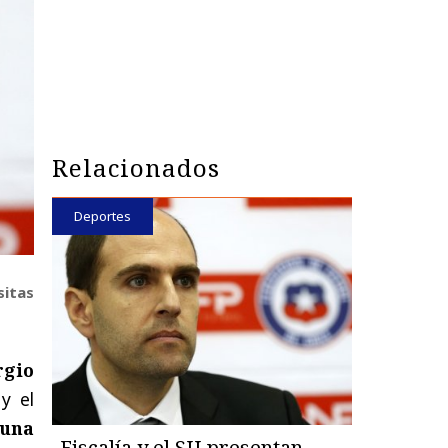
Relacionados
Deportes
sitas
rgio
y el
 una
Fiscalía y el SII presentan