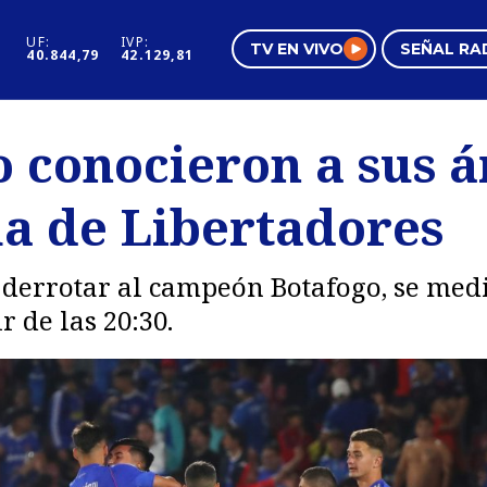
UF:
IVP:
TV EN VIVO
SEÑAL RA
40.844,79
42.129,81
s
Mundo Inmobiliario
Regi
o conocieron a sus á
al
Negocios
Tend
ha de Libertadores
Pura Mujer
Vide
 derrotar al campeón Botafogo, se med
r de las 20:30.