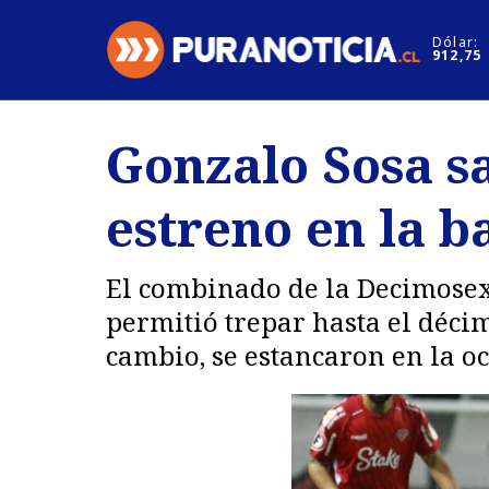
Click acá para ir directamente al contenido
Dólar:
912,75
Nacional
Espectáculo
Gonzalo Sosa s
Regiones
Internacion
estreno en la 
Deportes
Motores
El combinado de la Decimosex
permitió trepar hasta el déci
cambio, se estancaron en la o