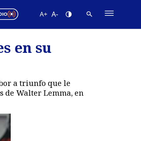
DIO
ón Valparaíso
Editorial
s en su
encias
os
or a triunfo que le
os de Walter Lemma, en