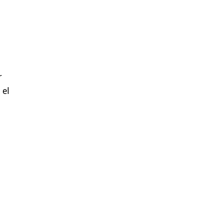
r
 el
e