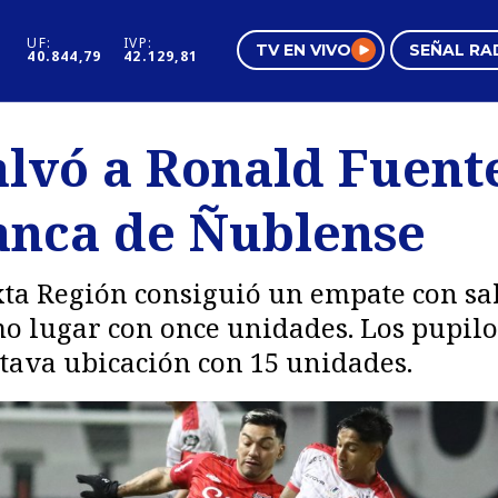
UF:
IVP:
TV EN VIVO
SEÑAL RA
40.844,79
42.129,81
s
Mundo Inmobiliario
Regi
alvó a Ronald Fuente
al
Negocios
Tend
banca de Ñublense
Pura Mujer
Vide
ta Región consiguió un empate con sab
mo lugar con once unidades. Los pupil
ctava ubicación con 15 unidades.