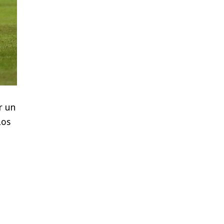
r un
Los