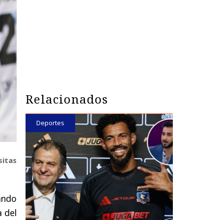
Relacionados
Deportes
sitas
ando
a del