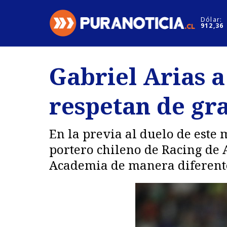
Click acá para ir directamente al contenido
Dólar:
912,36
Nacional
Espectáculo
Gabriel Arias a
Regiones
Internacion
respetan de gr
Deportes
Motores
En la previa al duelo de este
portero chileno de Racing de 
Academia de manera diferent