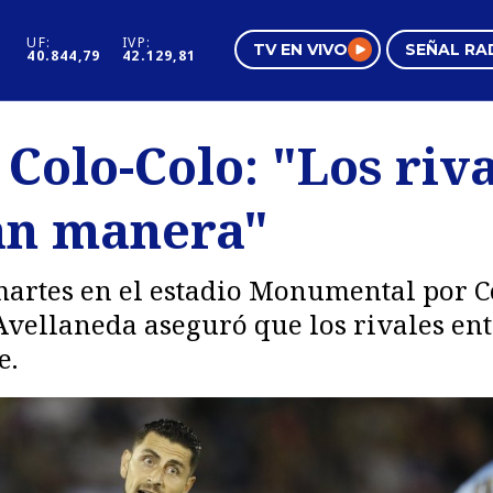
UF:
IVP:
TV EN VIVO
SEÑAL RA
40.844,79
42.129,81
s
Mundo Inmobiliario
Regi
 Colo-Colo: "Los riv
al
Negocios
Tend
an manera"
Pura Mujer
Vide
 martes en el estadio Monumental por C
Avellaneda aseguró que los rivales ent
e.