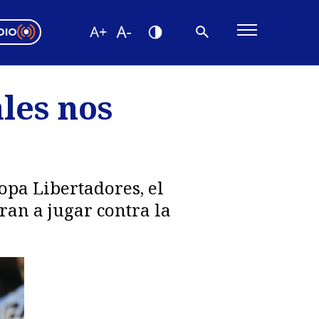
DIO
ón Valparaíso
Editorial
ales nos
encias
os
opa Libertadores, el
ran a jugar contra la