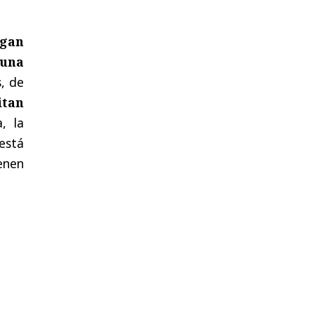
ngan
 una
s, de
itan
, la
está
ienen