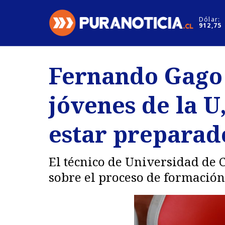
Click acá para ir directamente al contenido
Dólar:
912,75
Nacional
Espectáculo
Fernando Gago 
Regiones
Internacion
jóvenes de la U
Deportes
Motores
estar preparad
El técnico de Universidad de 
sobre el proceso de formación