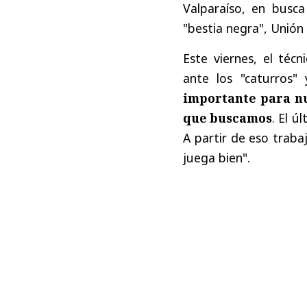
Valparaíso, en busca
"bestia negra", Unión 
Este viernes, el técn
ante los "caturros"
importante para nu
que buscamos
. El ú
A partir de eso traba
juega bien".