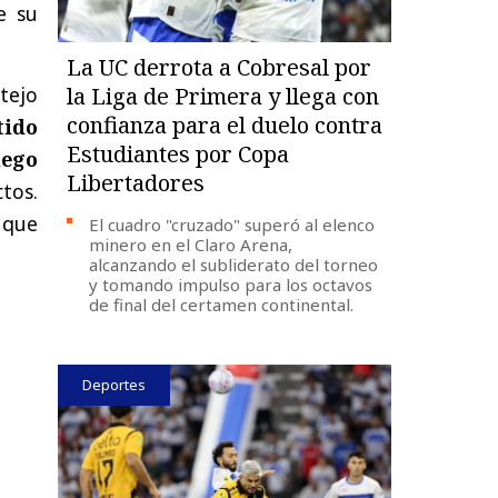
e su
La UC derrota a Cobresal por
otejo
la Liga de Primera y llega con
confianza para el duelo contra
tido
Estudiantes por Copa
uego
Libertadores
ctos.
, que
El cuadro "cruzado" superó al elenco
minero en el Claro Arena,
alcanzando el subliderato del torneo
y tomando impulso para los octavos
de final del certamen continental.
Deportes