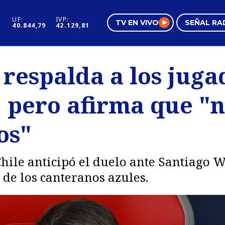
UF:
IVP:
TV EN VIVO
SEÑAL RA
40.844,79
42.129,81
s
Mundo Inmobiliario
Regi
respalda a los juga
al
Negocios
Tend
, pero afirma que "
Pura Mujer
Vide
os"
Chile anticipó el duelo ante Santiago 
 de los canteranos azules.