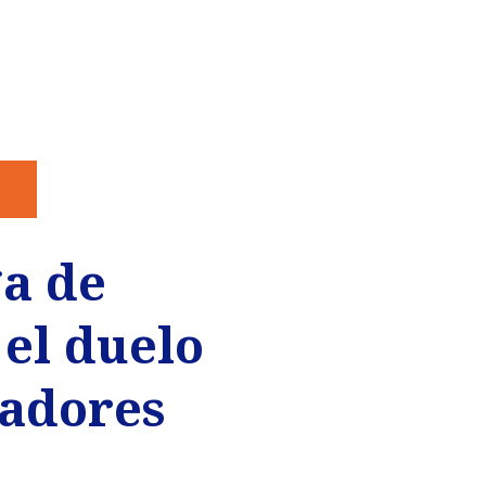
ga de
 el duelo
tadores