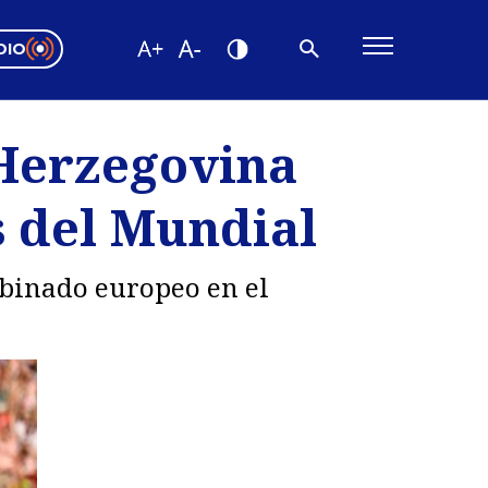
DIO
ón Valparaíso
Editorial
 Herzegovina
encias
s del Mundial
os
mbinado europeo en el