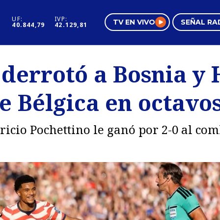
UF:
IVP:
TV EN VIVO
SEÑAL RA
40.844,79
42.129,81
s
Mundo Inmobiliario
Regi
 derrotó a Bosnia y
al
Negocios
Tend
e Bélgica en octavo
Pura Mujer
Vide
ricio Pochettino le ganó por 2-0 al co