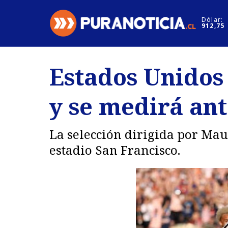
Click acá para ir directamente al contenido
Dólar:
912,75
Nacional
Espectáculo
Estados Unidos
Regiones
Internacion
y se medirá ant
Deportes
Motores
La selección dirigida por Mau
estadio San Francisco.