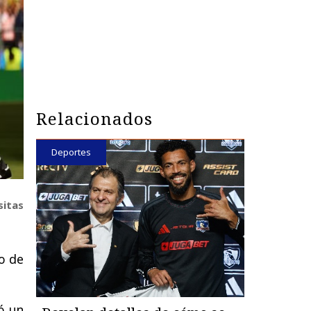
Relacionados
Deportes
sitas
o de
ró un