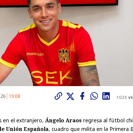
026
19:08
1023
vi
 en el extranjero,
Ángelo Araos
regresa al fútbol ch
de Unión Española
, cuadro que milita en la Primera B