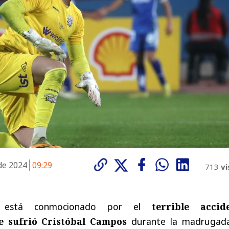
de 2024
09:29
713
vi
no está conmocionado por el
terrible accid
e sufrió Cristóbal Campos
durante la madrugad