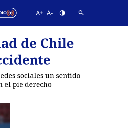
DIO
ón Valparaíso
Editorial
dad de Chile
encias
ccidente
os
edes sociales un sentido
n el pie derecho