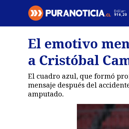
Click acá para ir directamente al contenido
Dólar:
916,20
Nacional
Espectáculo
El emotivo men
Regiones
Internacion
a Cristóbal Cam
Deportes
Motores
El cuadro azul, que formó pro
mensaje después del accidente
amputado.