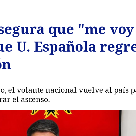
segura que "me voy 
e U. Española regre
ón
ro, el volante nacional vuelve al país
rar el ascenso.