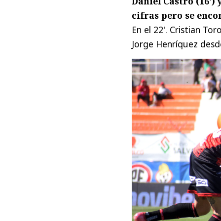
Daniel Castro (16') 
cifras pero se enc
En el 22'. Cristian T
Jorge Henríquez desde