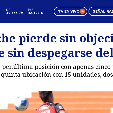
UF:
IVP:
TV EN VIVO
SEÑAL RA
40.844,79
42.129,81
s
Mundo Inmobiliario
Regi
he pierde sin objec
al
Negocios
Tend
e sin despegarse de
Pura Mujer
Vide
 penúltima posición con apenas cinco 
 quinta ubicación con 15 unidades, dos