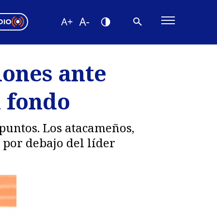
DIO
ón Valparaíso
Editorial
iones ante
encias
l fondo
os
puntos. Los atacameños,
 por debajo del líder