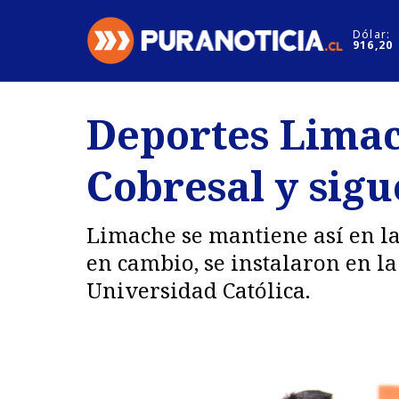
Click acá para ir directamente al contenido
Dólar:
916,20
Nacional
Espectáculo
Deportes Limac
Regiones
Internacion
Cobresal y sigu
Deportes
Motores
Limache se mantiene así en la
en cambio, se instalaron en la
Universidad Católica.