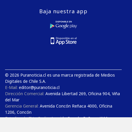
Baja nuestra app
© 2026 Puranoticia.cl es una marca registrada de Medios
Digitales de Chile S.A.
E-Mail:
editor@puranoticia.cl
Dirección Comercial:
Avenida Libertad 269, Oficina 904, Viña
del Mar
Gerencia General:
Avenida Concón Reñaca 4000, Oficina
1206, Concón
Estudios de TV y Radio:
Avenida Concón Reñaca 4000,
Oficina 710, Concón
Teléfonos:
+56 32 3852727 - +56 32 3850300 - +56 9 50 52