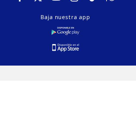
Baja nuestra app
© 2026 Puranoticia.cl es una marca registrada de Medios
Digitales de Chile S.A.
E-Mail:
editor@puranoticia.cl
Dirección Comercial:
Avenida Libertad 269, Oficina 904, Viña
del Mar
Gerencia General:
Avenida Concón Reñaca 4000, Oficina
1206, Concón
Estudios de TV y Radio:
Avenida Concón Reñaca 4000,
Oficina 710, Concón